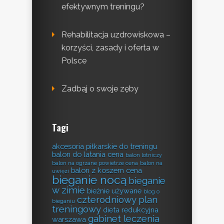
efektywnym treningu?
Rehabilitacja uzdrowiskowa –
korzyści, zasady i oferta w
Polsce
Zadbaj o swoje zęby
Tagi
akcesoria piłkarskie do treningu
balon do latania cena
balon lotniczy
balon na ogrzane powietrze cena
balon na
balon z koszem cena
uwięzi
bieganie nocą
bieganie
w zimie
bieżnie używane
blog o
czterodniowy plan
bieganiu
treningowy
dieta redukcyjna
gabinet leczenia
warszawa