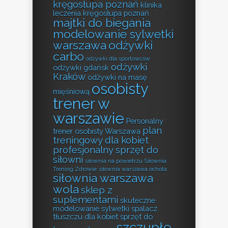
kręgosłupa poznań
klinika
leczenia kręgosłupa poznań
majtki do biegania
modelowanie sylwetki
warszawa
odżywki
carbo
odżywki dla sportowców
odżywki
odżywki gdańsk
Kraków
odżywki na masę
osobisty
mięśniową
trener w
warszawie
Personalny
plan
trener osobisty Warszawa
treningowy dla kobiet
profesjonalny sprzęt do
siłowni
siłownia na powietrzu
Siłownia
Trening Zdrowie
siłownia warszawa ochota
siłownia warszawa
wola
sklep z
suplementami
skuteczne
modelowanie sylwetki
spalacz
tłuszczu dla kobiet
sprzęt do
szczupłe