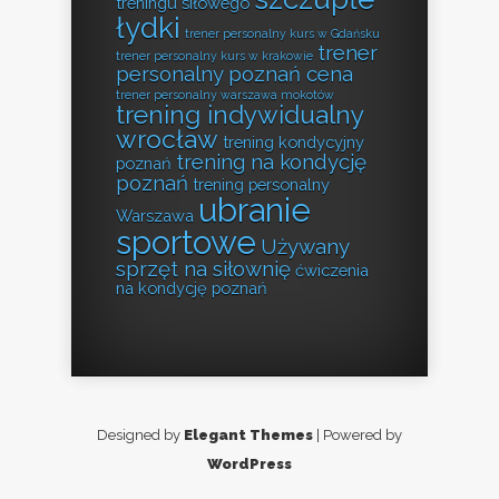
treningu siłowego
łydki
trener personalny kurs w Gdańsku
trener
trener personalny kurs w krakowie
personalny poznań cena
trener personalny warszawa mokotów
trening indywidualny
wrocław
trening kondycyjny
trening na kondycję
poznań
poznań
trening personalny
ubranie
Warszawa
sportowe
Używany
sprzęt na siłownię
ćwiczenia
na kondycję poznań
Designed by
Elegant Themes
| Powered by
WordPress