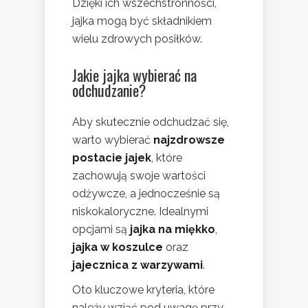
Dzięki ich wszechstronności,
jajka mogą być składnikiem
wielu zdrowych posiłków.
Jakie jajka wybierać na
odchudzanie?
Aby skutecznie odchudzać się,
warto wybierać
najzdrowsze
postacie jajek
, które
zachowują swoje wartości
odżywcze, a jednocześnie są
niskokaloryczne. Idealnymi
opcjami są
jajka na miękko
,
jajka w koszulce
oraz
jajecznica z warzywami
.
Oto kluczowe kryteria, które
należy wziąć pod uwagę przy