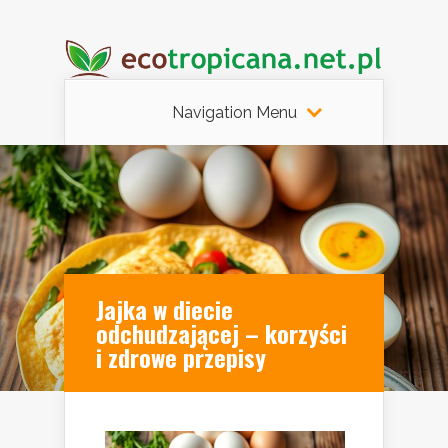
Navigation Menu
Jajka w diecie
odchudzającej – korzyści
i zdrowe przepisy