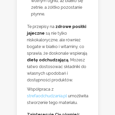
wolnym ogniu, aż białko się
zetnie, a żółtko pozostanie
płynne.
Te przepisy na
zdrowe posiłki
jajeczne
są nie tylko
niskokaloryczne, ale również
bogate w białko i witaminy, co
sprawia, że doskonale wspierają
dietę odchudzającą
. Możesz
łatwo dostosować składniki do
własnych upodobań i
dostępności produktów.
Współpraca z
strefaodchudzania.pl
umożliwiła
stworzenie tego materiału.
Zainteresuje Cię również: