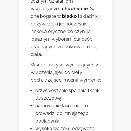
licznym działaniom
wspierającym
chudnięcie
. Są
one bogate w
białko
i składniki
odżywcze, a jednocześnie
niskokaloryczne, co czyni je
idealnym wyborem dla osób
pragnących zredukować masę
ciała.
Wśród korzyści wynikających z
włączenia jajek do diety
odchudzającej można wymienić:
przyspieszenie spalania tkanki
tłuszczowej,
hamowanie łaknienia, co
prowadzi do mniejszego
podjadania,
wysoka wartość odżywcza —