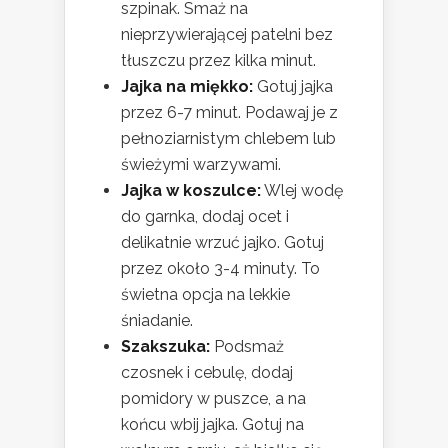
szpinak. Smaż na
nieprzywierającej patelni bez
tłuszczu przez kilka minut.
Jajka na miękko:
Gotuj jajka
przez 6-7 minut. Podawaj je z
pełnoziarnistym chlebem lub
świeżymi warzywami.
Jajka w koszulce:
Wlej wodę
do garnka, dodaj ocet i
delikatnie wrzuć jajko. Gotuj
przez około 3-4 minuty. To
świetna opcja na lekkie
śniadanie.
Szakszuka:
Podsmaż
czosnek i cebulę, dodaj
pomidory w puszce, a na
końcu wbij jajka. Gotuj na