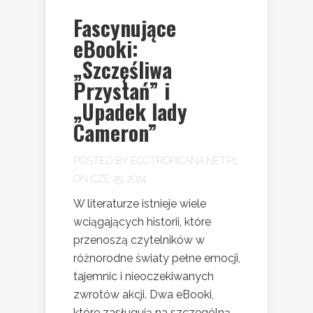
Fascynujące
eBooki:
„Szczęśliwa
Przystań” i
„Upadek lady
Cameron”
POSTED BY
ECOTROPICANA.NET.PL
ON CZE 25, 2024
W literaturze istnieje wiele
wciągających historii, które
przenoszą czytelników w
różnorodne światy pełne emocji,
tajemnic i nieoczekiwanych
zwrotów akcji. Dwa eBooki,
które zasługują na szczególną