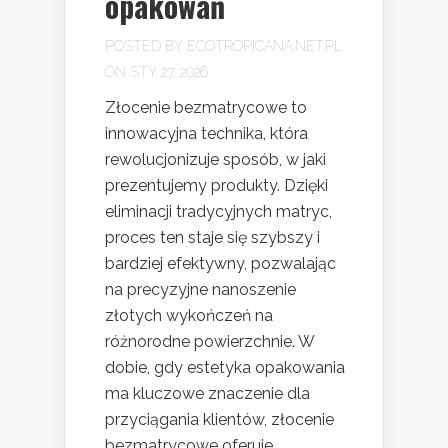
opakowań
POSTED BY
ECOTROPICANA.NET.PL
ON STY 27, 2026
Złocenie bezmatrycowe to
innowacyjna technika, która
rewolucjonizuje sposób, w jaki
prezentujemy produkty. Dzięki
eliminacji tradycyjnych matryc,
proces ten staje się szybszy i
bardziej efektywny, pozwalając
na precyzyjne nanoszenie
złotych wykończeń na
różnorodne powierzchnie. W
dobie, gdy estetyka opakowania
ma kluczowe znaczenie dla
przyciągania klientów, złocenie
bezmatrycowe oferuje