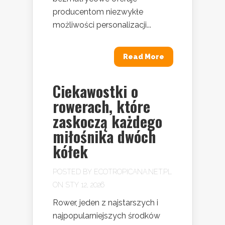
producentom niezwykłe
możliwości personalizacji...
Read More
Ciekawostki o
rowerach, które
zaskoczą każdego
miłośnika dwóch
kółek
POSTED BY
ECOTROPICANA.NET.PL
ON STY 12, 2026
Rower, jeden z najstarszych i
najpopularniejszych środków