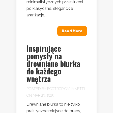
minimalistycznych przestrzeni
po klasyczne, eleganckie
aranżacje....
Read More
Inspirujące
pomysły na
drewniane biurka
do każdego
wnętrza
POSTED BY
ECOTROPICANA.NET.PL
ON MAR 29, 2025
Drewniane biurka to nie tylko
praktyczne miejsce do pracy,