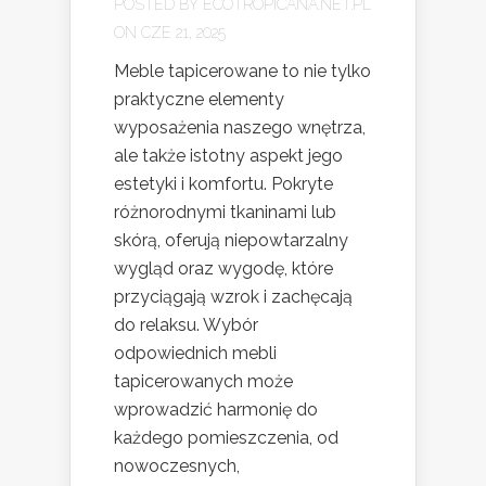
POSTED BY
ECOTROPICANA.NET.PL
ON CZE 21, 2025
Meble tapicerowane to nie tylko
praktyczne elementy
wyposażenia naszego wnętrza,
ale także istotny aspekt jego
estetyki i komfortu. Pokryte
różnorodnymi tkaninami lub
skórą, oferują niepowtarzalny
wygląd oraz wygodę, które
przyciągają wzrok i zachęcają
do relaksu. Wybór
odpowiednich mebli
tapicerowanych może
wprowadzić harmonię do
każdego pomieszczenia, od
nowoczesnych,