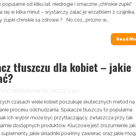
ak popularne od kilku lat, niedrogie i smaczne „chińskie zupki”
 się w kilka minut – wystarczy zalać je wrzątkiem z czajnika.
y zupki chińskie są zdrowe ? No cóż… próżno w...
Read Mo
cz tłuszczu dla kobiet – jakie
ać?
Y
ECOTROPICANA.NET.PL
ON CZE 3, 2017
szych czasach wiele kobiet poszukuje skutecznych metod na
ie procesu odchudzania. Spalacze tłuszczu to popularna
dnak ich wybór może być przytłaczający, zwłaszcza przy tak
 gamie dostępnych produktów. Kluczowe jest zrozumienie, jak
e suplementy, jakie składniki powinny zawierać oraz jakie mog