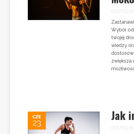
POSTED B
Zastanawia
Wybór odp
twojej dr
wiedzy or
dostosowa
zwiększa 
możliwości
Jak 
CZE
23
POSTED B