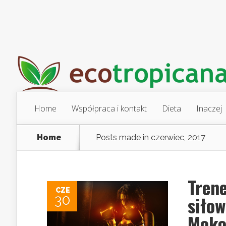
Home
Współpraca i kontakt
Dieta
Inaczej
Home
Posts made in czerwiec, 2017
Trene
CZE
30
siło
Moko