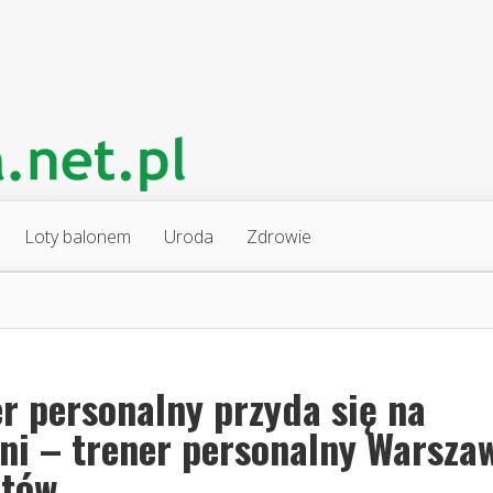
Loty balonem
Uroda
Zdrowie
r personalny przyda się na
wni – trener personalny Warsza
tów