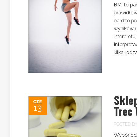
BMI to par
prawidłowa
bardzo pr
wyników ró
interpretu
Interpret
kilka rodza
Skle
CZE
13
Trec
POSTED B
Wybór odp