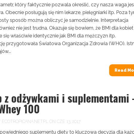
ametr, który faktycznie pozwala określić, czy nasza waga jes
. Obecnie posługują się nim lekarze, pielęgniarki itp. Poza t
osty sposób można obliczyć je samodzielnie. Interpretacja
wnież nie jest trudna. Okazuje się bowiem, że BMI dla kobiet
je się właściwie identycznie jak BMI dla mężczyzn itp.
ację przygotowała Światowa Organizacja Zdrowia (WHO). Istn
jów...
Read Mo
p z odżywkami i suplementami 
 Whey 100
Y
ECOTROPICANA.NET.PL
ON CZE 13, 2017
owiedniego suplementu diety to kluczowa decyzja dla każ