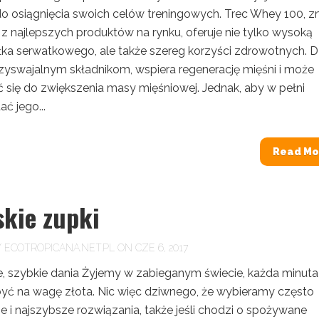
do osiągnięcia swoich celów treningowych. Trec Whey 100, z
 z najlepszych produktów na rynku, oferuje nie tylko wysoką
ałka serwatkowego, ale także szereg korzyści zdrowotnych. D
zyswajalnym składnikom, wspiera regenerację mięśni i może
ć się do zwiększenia masy mięśniowej. Jednak, aby w pełni
ć jego...
Read Mo
skie zupki
Y
ECOTROPICANA.NET.PL
ON CZE 6, 2017
, szybkie dania Żyjemy w zabieganym świecie, każda minuta
 być na wagę złota. Nic więc dziwnego, że wybieramy często
e i najszybsze rozwiązania, także jeśli chodzi o spożywane