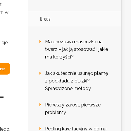
t
ym w
Uroda
Majonezowa maseczka na
ieje
twarz – jak ją stosować i jakie
ma korzyści?
re
Jak skutecznie usunąć plamę
z podkładu z bluzki?
Sprawdzone metody
–
Pierwszy zarost, pierwsze
problemy
Peeling kawitacyjny w domu
dego,