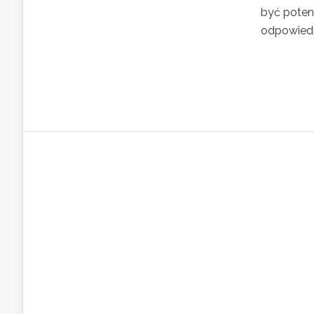
być potenc
odpowiedni