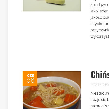
kto dąży 
jako jeden
jakość bi
szybko pr
przyczyni
wykorzysta
Chiń
CZE
06
POSTED B
Niezdrowe
zdaje się
najprostsz