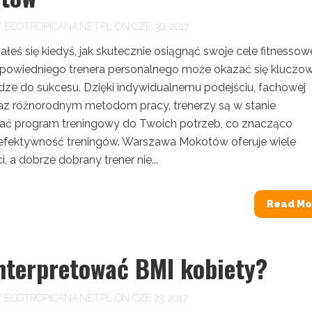
Y
ECOTROPICANA.NET.PL
ON CZE 30, 2017
łeś się kiedyś, jak skutecznie osiągnąć swoje cele fitnesso
owiedniego trenera personalnego może okazać się kluczo
odze do sukcesu. Dzięki indywidualnemu podejściu, fachowej
az różnorodnym metodom pracy, trenerzy są w stanie
ć program treningowy do Twoich potrzeb, co znacząco
efektywność treningów. Warszawa Mokotów oferuje wiele
, a dobrze dobrany trener nie...
Read Mo
interpretować BMI kobiety?
Y
ECOTROPICANA.NET.PL
ON CZE 23, 2017