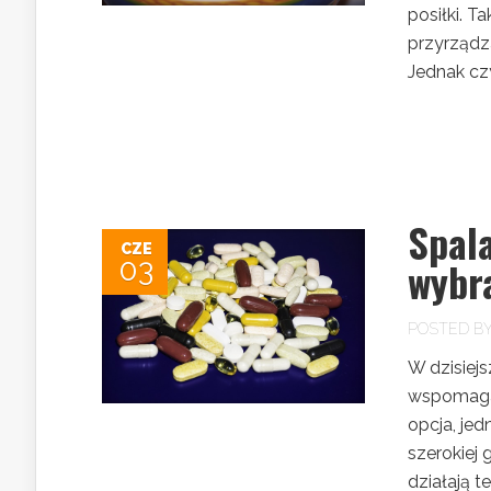
posiłki. T
przyrządza
Jednak cz
Spala
CZE
03
wybr
POSTED B
W dzisiej
wspomagan
opcja, je
szerokiej
działają t