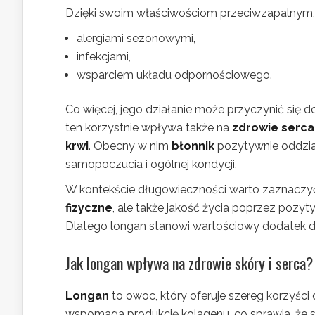
Dzięki swoim właściwościom przeciwzapalnym
alergiami sezonowymi,
infekcjami,
wsparciem układu odpornościowego.
Co więcej, jego działanie może przyczynić się 
ten korzystnie wpływa także na
zdrowie serca
krwi
. Obecny w nim
błonnik
pozytywnie oddział
samopoczucia i ogólnej kondycji.
W kontekście długowieczności warto zaznaczyć,
fizyczne
, ale także jakość życia poprzez poz
Dlatego longan stanowi wartościowy dodatek d
Jak longan wpływa na zdrowie skóry i serca?
Longan
to owoc, który oferuje szereg korzyści
wspomaga produkcję kolagenu, co sprawia, że skór