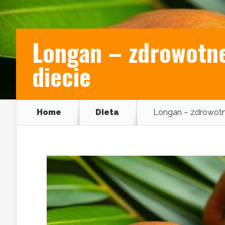
Longan – zdrowotne
diecie
Home
Dieta
Longan – zdrowotne