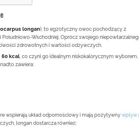
ze
ocarpus longan
), to egzotyczny owoc pochodzący z
zji Południowo-Wschodniej. Oprócz swojego niepowtarzalne
ciwości zdrowotnych i wartości odżywczych.
o
60 kcal
, co czyni go idealnym niskokalorycznym wyborem.
nadto zawiera:
tóre wspierają układ odpornościowy i mają pozytywny
wpływ 
zych, longan dostarcza również: