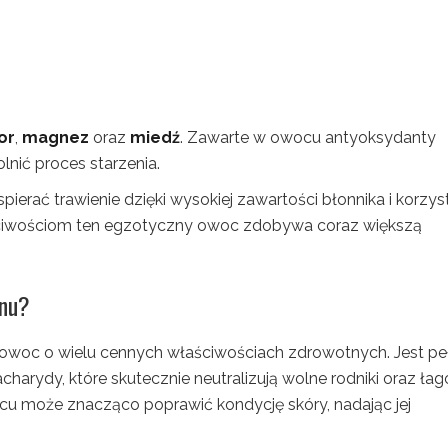
or
,
magnez
oraz
miedź
. Zawarte w owocu antyoksydanty
nić proces starzenia.
ierać trawienie dzięki wysokiej zawartości błonnika i korzys
ściwościom ten egzotyczny owoc zdobywa coraz większą
anu?
o owoc o wielu cennych właściwościach zdrowotnych. Jest pe
lisacharydy, które skutecznie neutralizują wolne rodniki oraz ła
cu może znacząco poprawić kondycję skóry, nadając jej