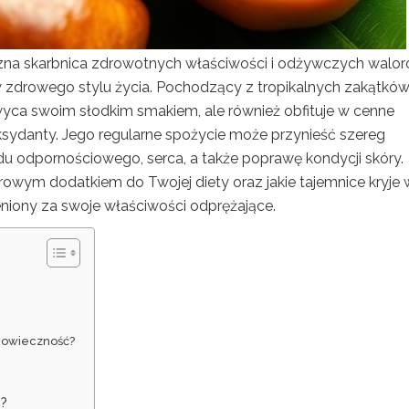
zna skarbnica zdrowotnych właściwości i odżywczych walor
zdrowego stylu życia. Pochodzący z tropikalnych zakątków 
yca swoim słodkim smakiem, ale również obfituje w cenne
yoksydanty. Jego regularne spożycie może przynieść szereg
du odpornościowego, serca, a także poprawę kondycji skóry.
rowym dodatkiem do Twojej diety oraz jakie tajemnice kryje 
eniony za swoje właściwości odprężające.
ugowieczność?
y?