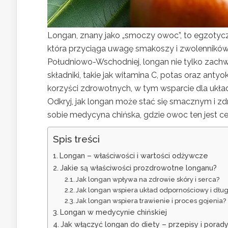
Longan, znany jako „smoczy owoc”, to egzotyc
która przyciąga uwagę smakoszy i zwolenników 
Południowo-Wschodniej, longan nie tylko zachw
składniki, takie jak witamina C, potas oraz ant
korzyści zdrowotnych, w tym wsparcie dla ukła
Odkryj, jak longan może stać się smacznym i zd
sobie medycyna chińska, gdzie owoc ten jest c
Spis treści
Longan – właściwości i wartości odżywcze
Jakie są właściwości prozdrowotne longanu?
Jak longan wpływa na zdrowie skóry i serca?
Jak longan wspiera układ odpornościowy i dł
Jak longan wspiera trawienie i proces gojenia?
Longan w medycynie chińskiej
Jak włączyć longan do diety – przepisy i porad