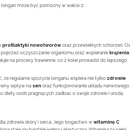
, longan może być pomocny w walce z:
do
profilaktyki nowotworów
oraz przewlekłych schorzeń. 
poprzez oczyszczanie organizmu oraz wspieranie
krążenia
uje na procesy trawienne, co z kolei prowadzi do lepszego
 że regularne spożycie longanu wspiera nie tylko
zdrowie
ytywny wpływ na
sen
oraz funkcjonowanie układu nerwowego.
o diety osób pragnących zadbać o swoje zdrowie i urodę.
 dla zdrowia skóry i serca. Jego bogactwo w
witaminę C
a staje się bardziej jędrna i elastyczna. Witamina ta pełni