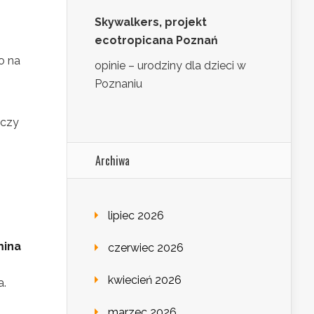
Skywalkers, projekt
ecotropicana Poznań
o na
opinie – urodziny dla dzieci w
Poznaniu
ńczy
Archiwa
lipiec 2026
mina
czerwiec 2026
kwiecień 2026
a.
marzec 2026