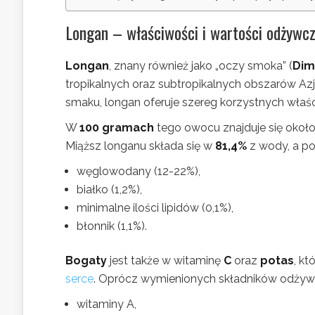
Longan – właściwości i wartości odżywc
Longan
, znany również jako „oczy smoka” (
Dim
tropikalnych oraz subtropikalnych obszarów A
smaku, longan oferuje szereg korzystnych właś
W
100 gramach
tego owocu znajduje się okoł
Miąższ longanu składa się w
81,4%
z wody, a po
węglowodany (12-22%),
białko (1,2%),
minimalne ilości lipidów (0,1%),
błonnik (1,1%).
Bogaty
jest także w witaminę
C
oraz
potas
, k
serce
. Oprócz wymienionych składników odżywc
witaminy A,