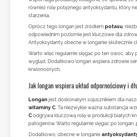
również rolę potężnego antyoksydantu, który ne
starzenia.
Oprócz tego longan jest źródłem
potasu
, niez
odpowiednim poziomie jest kluczowe dla zdrow
Antyoksydanty obecne w longanie skutecznie c
Warto więc regularnie sięgać po ten owoc, aby 
wygląd. Dodatkowo longan wspiera zdrowie serca
krwionośnych.
Jak longan wspiera układ odpornościowy i d
Longan
jest doskonałym sojusznikiem dla nas
witaminy C
. Ta niezwykle ważna substancja wz
C
odgrywa kluczową rolę w produkcji białych kr
patogenów. Warto regularnie sięgać po longan,
Dodatkowo, obecne w longanie
antyoksydant