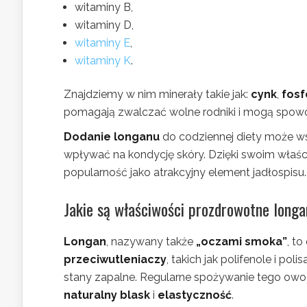
witaminy B,
witaminy D,
witaminy E
,
witaminy K
.
Znajdziemy w nim minerały takie jak:
cynk
,
fosf
pomagają zwalczać wolne rodniki i mogą spowol
Dodanie longanu
do codziennej diety może wsp
wpływać na kondycję skóry. Dzięki swoim wła
popularność jako atrakcyjny element jadłospisu.
Jakie są właściwości prozdrowotne long
Longan
, nazywany także
„oczami smoka”
, t
przeciwutleniaczy
, takich jak polifenole i po
stany zapalne. Regularne spożywanie tego owo
naturalny blask
i
elastyczność
.