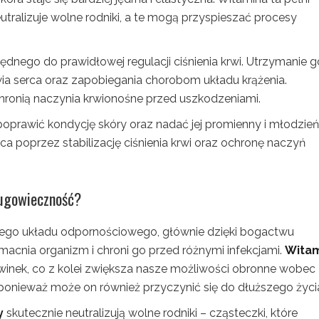
utralizuje wolne rodniki, a te mogą przyspieszać procesy
będnego do prawidłowej regulacji ciśnienia krwi. Utrzymanie g
ia serca oraz zapobiegania chorobom układu krążenia.
hronią naczynia krwionośne przed uszkodzeniami.
poprawić kondycję skóry oraz nadać jej promienny i młodzie
 poprzez stabilizację ciśnienia krwi oraz ochronę naczyń
ługowieczność?
zego układu odpornościowego, głównie dzięki bogactwu
macnia organizm i chroni go przed różnymi infekcjami.
Wita
winek, co z kolei zwiększa nasze możliwości obronne wobec
 ponieważ może on również przyczynić się do dłuższego życi
y
skutecznie neutralizują wolne rodniki – cząsteczki, które