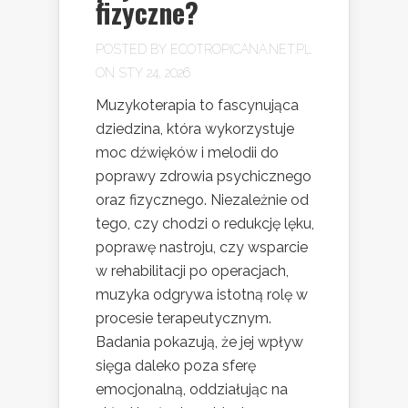
fizyczne?
POSTED BY
ECOTROPICANA.NET.PL
ON STY 24, 2026
Muzykoterapia to fascynująca
dziedzina, która wykorzystuje
moc dźwięków i melodii do
poprawy zdrowia psychicznego
oraz fizycznego. Niezależnie od
tego, czy chodzi o redukcję lęku,
poprawę nastroju, czy wsparcie
w rehabilitacji po operacjach,
muzyka odgrywa istotną rolę w
procesie terapeutycznym.
Badania pokazują, że jej wpływ
sięga daleko poza sferę
emocjonalną, oddziałując na