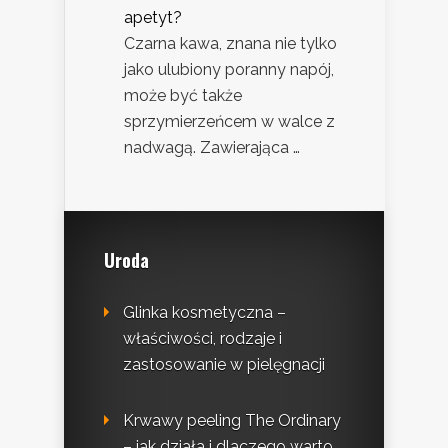
apetyt?
Czarna kawa, znana nie tylko
jako ulubiony poranny napój,
może być także
sprzymierzeńcem w walce z
nadwagą. Zawierająca …
Uroda
Glinka kosmetyczna –
właściwości, rodzaje i
zastosowanie w pielęgnacji
Krwawy peeling The Ordinary
– jak działa i dlaczego warto