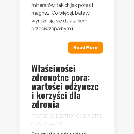
minerałów, takich jak potas i
magnez. Co więcej, bataty
wyróżniają się działaniem
przeciwzapalnym i...
Read More
Właściwości
zdrowotne pora:
wartości odżywcze
i korzyści dla
zdrowia
POSTED BY
ECOTROPICANA.NET.PL
ON STY 24, 2026