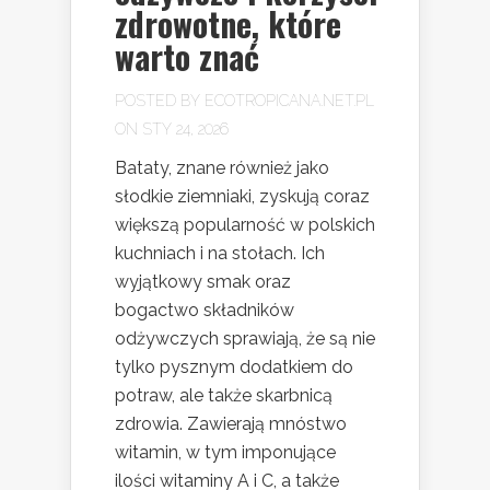
zdrowotne, które
warto znać
POSTED BY
ECOTROPICANA.NET.PL
ON STY 24, 2026
Bataty, znane również jako
słodkie ziemniaki, zyskują coraz
większą popularność w polskich
kuchniach i na stołach. Ich
wyjątkowy smak oraz
bogactwo składników
odżywczych sprawiają, że są nie
tylko pysznym dodatkiem do
potraw, ale także skarbnicą
zdrowia. Zawierają mnóstwo
witamin, w tym imponujące
ilości witaminy A i C, a także