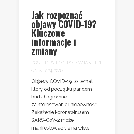
Jak rozpoznać
objawy COVID-19?
Kluczowe
informacje i
zmiany
POSTED BY
ECOTROPICANA.NET.PL
ON STY 24, 2026
Objawy COVID-19 to temat,
który od początku pandemii
budził ogromne
zainteresowanie i niepewność.
Zakażenie koronawirusem
SARS-CoV-2 może
manifestować się na wiele