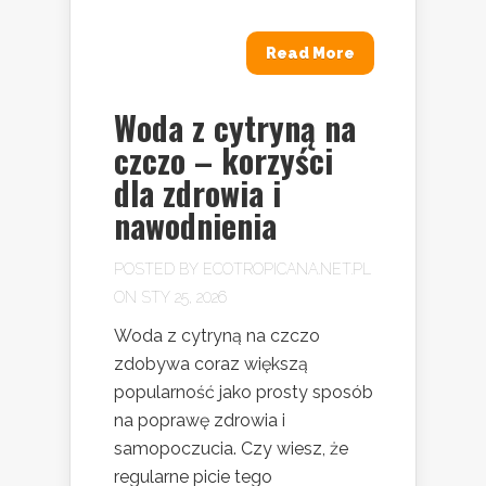
Read More
Woda z cytryną na
czczo – korzyści
dla zdrowia i
nawodnienia
POSTED BY
ECOTROPICANA.NET.PL
ON STY 25, 2026
Woda z cytryną na czczo
zdobywa coraz większą
popularność jako prosty sposób
na poprawę zdrowia i
samopoczucia. Czy wiesz, że
regularne picie tego