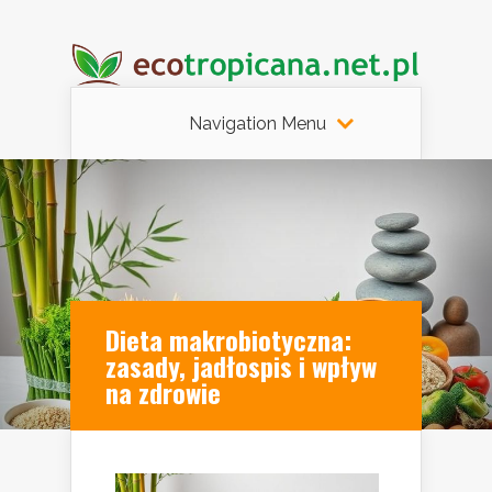
Navigation Menu
Dieta makrobiotyczna:
zasady, jadłospis i wpływ
na zdrowie