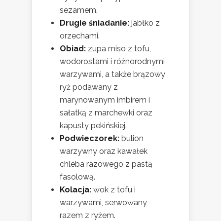
sezamem.
Drugie śniadanie:
jabłko z
orzechami.
Obiad:
zupa miso z tofu,
wodorostami i różnorodnymi
warzywami, a także brązowy
ryż podawany z
marynowanym imbirem i
sałatką z marchewki oraz
kapusty pekińskiej.
Podwieczorek:
bulion
warzywny oraz kawałek
chleba razowego z pastą
fasolową.
Kolacja:
wok z tofu i
warzywami, serwowany
razem z ryżem.