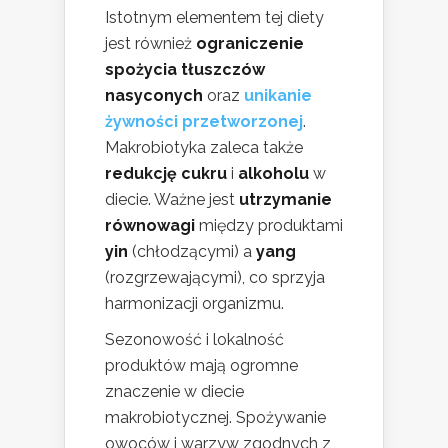
Istotnym elementem tej diety
jest również
ograniczenie
spożycia tłuszczów
nasyconych
oraz
unikanie
żywności przetworzonej
.
Makrobiotyka zaleca także
redukcję cukru
i
alkoholu
w
diecie. Ważne jest
utrzymanie
równowagi
między produktami
yin
(chłodzącymi) a
yang
(rozgrzewającymi), co sprzyja
harmonizacji organizmu.
Sezonowość i lokalność
produktów mają ogromne
znaczenie w diecie
makrobiotycznej. Spożywanie
owoców i warzyw zgodnych z