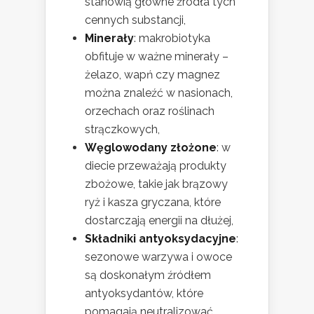
stanowią główne źródła tych
cennych substancji,
Minerały
: makrobiotyka
obfituje w ważne minerały –
żelazo, wapń czy magnez
można znaleźć w nasionach,
orzechach oraz roślinach
strączkowych,
Węglowodany złożone
: w
diecie przeważają produkty
zbożowe, takie jak brązowy
ryż i kasza gryczana, które
dostarczają energii na dłużej,
Składniki antyoksydacyjne
:
sezonowe warzywa i owoce
są doskonałym źródłem
antyoksydantów, które
pomagają neutralizować