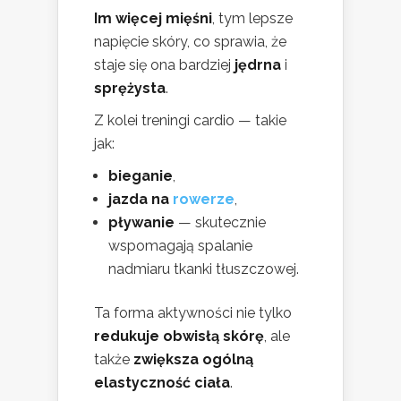
Im więcej mięśni
, tym lepsze
napięcie skóry, co sprawia, że
staje się ona bardziej
jędrna
i
sprężysta
.
Z kolei treningi cardio — takie
jak:
bieganie
,
jazda na
rowerze
,
pływanie
— skutecznie
wspomagają spalanie
nadmiaru tkanki tłuszczowej.
Ta forma aktywności nie tylko
redukuje obwisłą skórę
, ale
także
zwiększa ogólną
elastyczność ciała
.