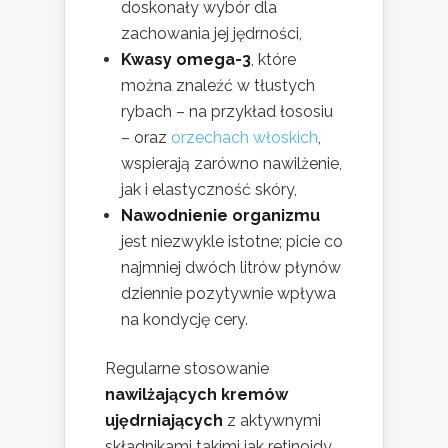
doskonały wybór dla
zachowania jej jędrności,
Kwasy omega-3
, które
można znaleźć w tłustych
rybach – na przykład łososiu
– oraz
orzechach włoskich
,
wspierają zarówno nawilżenie,
jak i elastyczność skóry,
Nawodnienie organizmu
jest niezwykle istotne; picie co
najmniej dwóch litrów płynów
dziennie pozytywnie wpływa
na kondycję cery.
Regularne stosowanie
nawilżających kremów
ujędrniających
z aktywnymi
składnikami takimi jak retinoidy