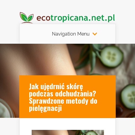
Navigation Menu
Jak ujędrnić skórę
podczas odchudzania?
Sprawdzone metody do
pielęgnacji