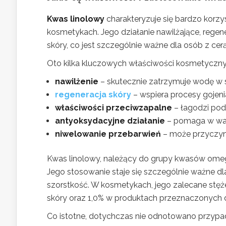
Kwas linolowy
charakteryzuje się bardzo korzy
kosmetykach. Jego działanie nawilżające, regen
skóry, co jest szczególnie ważne dla osób z cerą
Oto kilka kluczowych właściwości kosmetyczny
nawilżenie
– skutecznie zatrzymuje wodę w s
regeneracja skóry
– wspiera procesy gojen
właściwości przeciwzapalne
– łagodzi podr
antyoksydacyjne działanie
– pomaga w walc
niwelowanie przebarwień
– może przyczyni
Kwas linolowy, należący do grupy kwasów omega-
Jego stosowanie staje się szczególnie ważne dl
szorstkość. W kosmetykach, jego zalecane stęż
skóry oraz 1,0% w produktach przeznaczonych
Co istotne, dotychczas nie odnotowano przypad