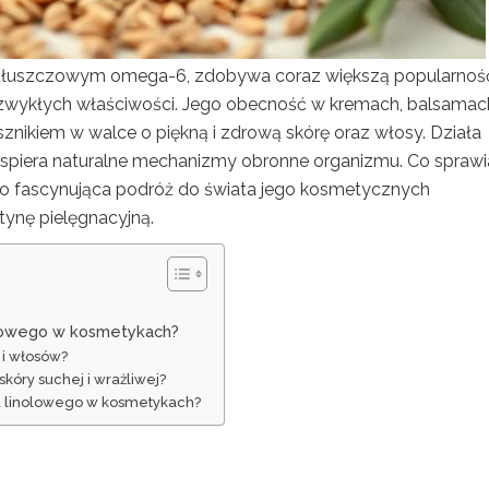
tłuszczowym omega-6, zdobywa coraz większą popularnoś
ezwykłych właściwości. Jego obecność w kremach, balsamach
usznikiem w walce o piękną i zdrową skórę oraz włosy. Działa
 wspiera naturalne mechanizmy obronne organizmu. Co sprawi
 Oto fascynująca podróż do świata jego kosmetycznych
tynę pielęgnacyjną.
nolowego w kosmetykach?
 i włosów?
kóry suchej i wrażliwej?
su linolowego w kosmetykach?