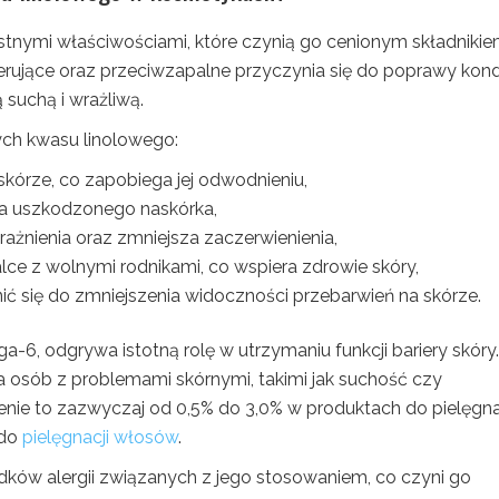
stnymi właściwościami, które czynią go cenionym składniki
erujące oraz przeciwzapalne przyczynia się do poprawy kond
 suchą i wrażliwą.
ch kwasu linolowego:
kórze, co zapobiega jej odwodnieniu,
ia uszkodzonego naskórka,
ażnienia oraz zmniejsza zaczerwienienia,
e z wolnymi rodnikami, co wspiera zdrowie skóry,
ć się do zmniejszenia widoczności przebarwień na skórze.
6, odgrywa istotną rolę w utrzymaniu funkcji bariery skóry.
a osób z problemami skórnymi, takimi jak suchość czy
enie to zazwyczaj od 0,5% do 3,0% w produktach do pielęgna
 do
pielęgnacji włosów
.
ków alergii związanych z jego stosowaniem, co czyni go