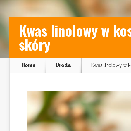
Kwas linolowy w kos
skóry
Home
Uroda
Kwas linolowy w k