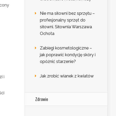
ycony
Nie ma siłowni bez sprzętu –
profesjonalny sprzęt do
siłowni. Siłownia Warszawa
Ochota
Zabiegi kosmetologiczne –
jak poprawić kondycję skóry i
opóźnić starzenie?
Jak zrobić wianek z kwiatów
i i
ści
Zdrowie