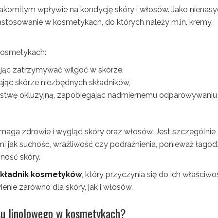
akomitym wpływie na kondycję skóry i włosów. Jako nienas
stosowanie w kosmetykach, do których należy m.in. kremy,
 kosmetykach:
jąc zatrzymywać wilgoć w skórze,
zając skórze niezbędnych składników,
arstwę okluzyjną, zapobiegając nadmiernemu odparowywaniu
maga zdrowie i wygląd skóry oraz włosów. Jest szczególnie
i jak suchość, wrażliwość czy podrażnienia, ponieważ łagodz
ność skóry.
składnik kosmetyków
, który przyczynia się do ich właściwo
enie zarówno dla skóry, jak i włosów.
asu linolowego w kosmetykach?