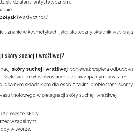
dzięki działaniu antystatycznemu,
wanie,
połysk
i elastyczność.
je uznanie w kosmetykach, jako skuteczny składnik wspieraj
i skóry suchej i wrażliwej?
nacji
skóry suchej
i
wrażliwej
, ponieważ wspiera odbudow
ie. Dzięki swoim właściwościom przeciwzapalnym, kwas ten
o idealnym składnikiem dla osób z takimi problemami skórny
su linolowego w pielęgnacji skóry suchej i wrażliwej:
i zdrowszej skóry,
przeciwzapalnym,
ody w skórze.