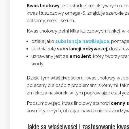
Kwas linolowy
jest składnikiem aktywnym o zn
kwas tłuszczowy omega-6, znajduje szerokie za
balsamy, olejki i serum.
Kwas linolowy pełni kilka kluczowych funkcji w
działa jako
substancja nawilżająca
, pomaga
spełnia rolę
substancji odżywczej
, dostarc
uznawany jest za
emolient
, który tworzy w
wody.
Dzięki tym właściwościom, kwas linolowy wspo
polecany dla osób z problemami skórnymi, takim
zmiękcza naskórek, w tym poprawiając elastycz
Podsumowując, kwas linolowy stanowi
cenny 
kosmetycznych, oferując nawilżenie oraz odżywi
Jakie są właściwości i zastosowanie kw