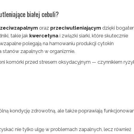
utleniające białej cebuli?
rzeciwzapalnym
oraz
przeciwutleniającym
dzięki bogat
ki, takie jak
kwercetyna
i związki siarki, które skutecznie
eciwzapalne polegają na hamowaniu produkcji cytokin
ia stanów zapalnych w organizmie.
roni komórki przed stresem oksydacyjnym — czynnikiem ryzy
gólną kondycję zdrowotną, ale także poprawiają funkcjonowan
zyskać nie tylko ulgę w problemach zapalnych, lecz również