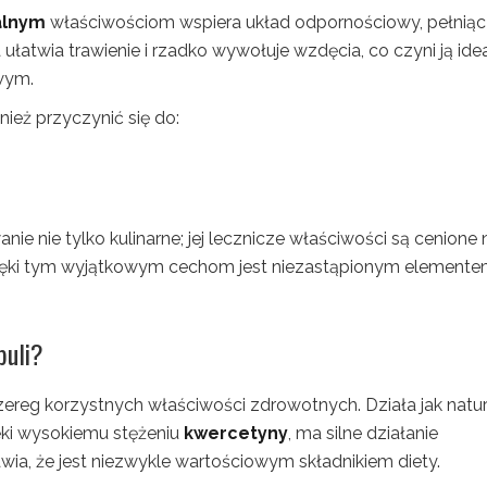
alnym
właściwościom wspiera układ odpornościowy, pełniąc 
 ułatwia trawienie i rzadko wywołuje wzdęcia, co czyni ją ide
wym.
eż przyczynić się do:
ie nie tylko kulinarne; jej lecznicze właściwości są cenione 
Dzięki tym wyjątkowym cechom jest niezastąpionym element
buli?
zereg korzystnych właściwości zdrowotnych. Działa jak natu
ęki wysokiemu stężeniu
kwercetyny
, ma silne działanie
ia, że jest niezwykle wartościowym składnikiem diety.