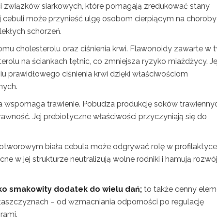
ci związków siarkowych, które pomagają zredukować stany
ej cebuli może przynieść ulgę osobom cierpiącym na choroby
lekłych schorzeń.
mu cholesterolu oraz ciśnienia krwi. Flawonoidy zawarte w 
erolu na ściankach tętnic, co zmniejsza ryzyko miażdżycy. Je
iu prawidłowego ciśnienia krwi dzięki właściwościom
nych.
a wspomaga trawienie. Pobudza produkcję soków trawiennyc
trawność. Jej prebiotyczne właściwości przyczyniają się do
wotworowym biała cebula może odgrywać rolę w profilaktyce
 w jej strukturze neutralizują wolne rodniki i hamują rozwó
ylko smakowity dodatek do wielu dań;
to także cenny elem
 płaszczyznach – od wzmacniania odporności po regulację
rami.