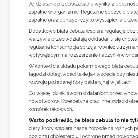
Jej działanie przeciwzapalne wynika z obecnoś
zapalne w organizmie. Regularne spożycie biał
zapalne oraz obniżyć ryzyko wystąpienia przew
Dodatkowo biała cebula wspiera regulację pozio
warzywie przeciwdziałają odkładaniu się cholest
regularna konsumpcja sprzyja również utrzyman
wpływającym na rozszerzenie naczyń krwionoś
W kontekście układu pokarmowego biała cebul
łagodzi dolegliwości takie jak wzdęcia czy nies
rozwoju pożądanej flory bakteryjnej w jelitach.
Co więcej, dzięki swoim działaniom przeciwno
nowotworów. Kwercetyna oraz inne związki obecne
komórek rakowych.
Warto podkreślić, że biała cebula to nie t
diety, który wspiera nasze zdrowie na różnych
poziomu cholesterolu i ochronę przed nowotwo