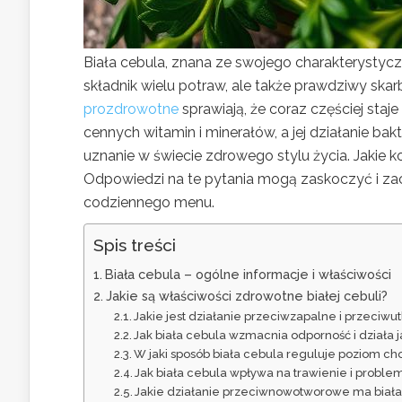
Biała cebula, znana ze swojego charakterystyc
składnik wielu potraw, ale także prawdziwy skar
prozdrowotne
sprawiają, że coraz częściej staj
cennych witamin i minerałów, a jej działanie 
uznanie w świecie zdrowego stylu życia. Jakie ko
Odpowiedzi na te pytania mogą zaskoczyć i z
codziennego menu.
Spis treści
Biała cebula – ogólne informacje i właściwości
Jakie są właściwości zdrowotne białej cebuli?
Jakie jest działanie przeciwzapalne i przeciwut
Jak biała cebula wzmacnia odporność i działa j
W jaki sposób biała cebula reguluje poziom chol
Jak biała cebula wpływa na trawienie i proble
Jakie działanie przeciwnowotworowe ma biała