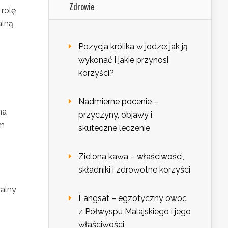
Zdrowie
rolę
alną
Pozycja królika w jodze: jak ją
wykonać i jakie przynosi
korzyści?
Nadmierne pocenie –
na
przyczyny, objawy i
em
skuteczne leczenie
Zielona kawa – właściwości,
składniki i zdrowotne korzyści
ralny
Langsat – egzotyczny owoc
z Półwyspu Malajskiego i jego
właściwości