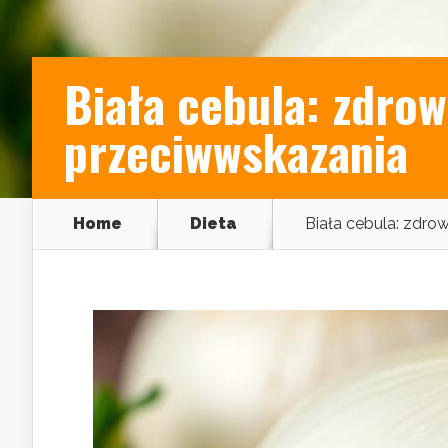
Biała cebula: zdrow
przeciwwskazania
Home
Dieta
Biała cebula: zdro