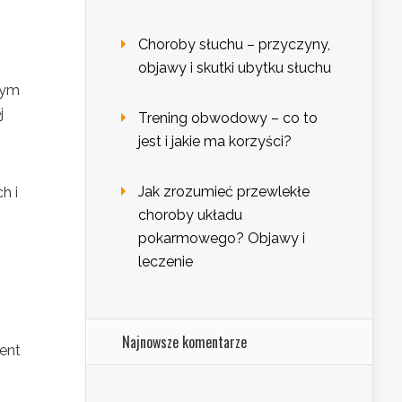
Choroby słuchu – przyczyny,
objawy i skutki ubytku słuchu
tym
j
Trening obwodowy – co to
jest i jakie ma korzyści?
Jak zrozumieć przewlekłe
h i
choroby układu
pokarmowego? Objawy i
leczenie
j
Najnowsze komentarze
ent