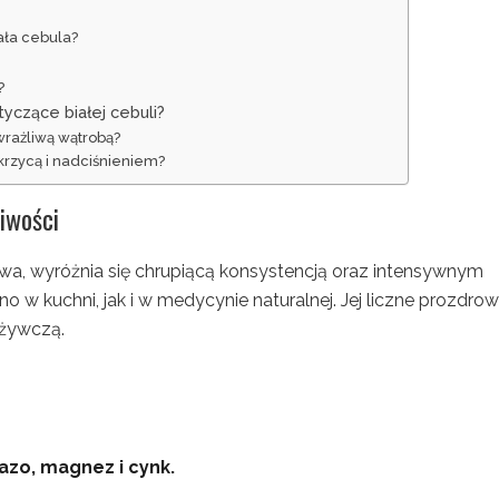
iała cebula?
?
tyczące białej cebuli?
wrażliwą wątrobą?
ukrzycą i nadciśnieniem?
iwości
owa, wyróżnia się chrupiącą konsystencją oraz intensywnym
w kuchni, jak i w medycynie naturalnej. Jej liczne prozdro
dżywczą.
azo, magnez i cynk.