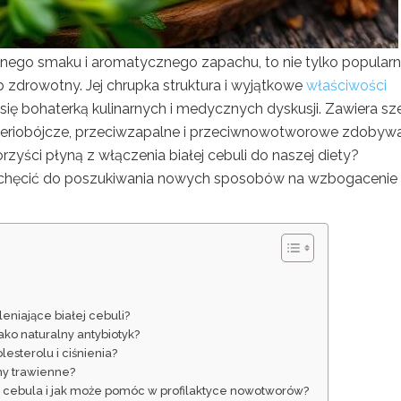
znego smaku i aromatycznego zapachu, to nie tylko popular
b zdrowotny. Jej chrupka struktura i wyjątkowe
właściwości
e się bohaterką kulinarnych i medycznych dyskusji. Zawiera sz
bakteriobójcze, przeciwzapalne i przeciwnowotworowe zdobyw
rzyści płyną z włączenia białej cebuli do naszej diety?
achęcić do poszukiwania nowych sposobów na wzbogacenie
leniające białej cebuli?
ako naturalny antybiotyk?
esterolu i ciśnienia?
my trawienne?
 cebula i jak może pomóc w profilaktyce nowotworów?