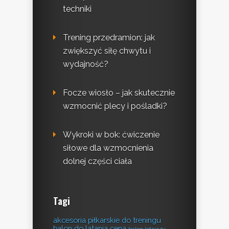
techniki
Trening przedramion: jak
zwiększyć siłę chwytu i
wydajność?
Focze wiosło – jak skutecznie
wzmocnić plecy i pośladki?
Wykroki w bok: ćwiczenie
siłowe dla wzmocnienia
dolnej części ciała
Tagi
akcesoria piłkarskie do treningu
balon do latania cena