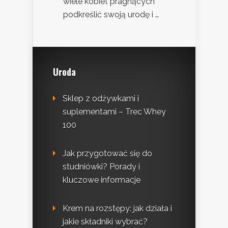
wiele kobiet pragnących
podkreślić swoją urodę i …
Uroda
Sklep z odżywkami i
suplementami – Trec Whey
100
Jak przygotować się do
studniówki? Porady i
kluczowe informacje
Krem na rozstępy: jak działa i
jakie składniki wybrać?