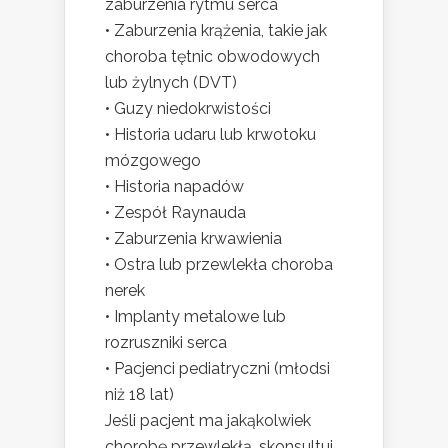
zaburzenia rytmu serca
• Zaburzenia krążenia, takie jak
choroba tętnic obwodowych
lub żylnych (DVT)
• Guzy niedokrwistości
• Historia udaru lub krwotoku
mózgowego
• Historia napadów
• Zespół Raynauda
• Zaburzenia krwawienia
• Ostra lub przewlekła choroba
nerek
• Implanty metalowe lub
rozruszniki serca
• Pacjenci pediatryczni (młodsi
niż 18 lat)
Jeśli pacjent ma jakąkolwiek
chorobę przewlekłą, skonsultuj