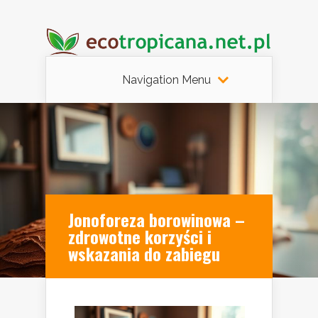
Navigation Menu
Jonoforeza borowinowa –
zdrowotne korzyści i
wskazania do zabiegu