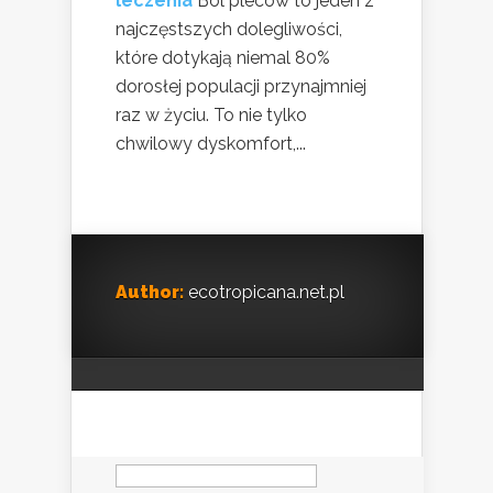
leczenia
Ból pleców to jeden z
najczęstszych dolegliwości,
które dotykają niemal 80%
dorosłej populacji przynajmniej
raz w życiu. To nie tylko
chwilowy dyskomfort,...
Author:
ecotropicana.net.pl
Szukaj: