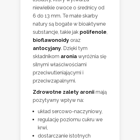
niewielkie owoce o średnicy od
6 do 13 mm. Te małe skarby
natury są bogate w bioaktywne
substancje, takie jak
polifenole
,
bioflawonoidy
oraz
antocyjany
. Dzięki tym
składnikom
aronia
wyróżnia się
silnymi właściwościami
przeciwutleniającymi i
przeciwzapalnymi.
Zdrowotne zalety aronii
mają
pozytywny wpływ na:
układ sercowo-naczyniowy,
regulację poziomu cukru we
krwi,
dostarczanie istotnych