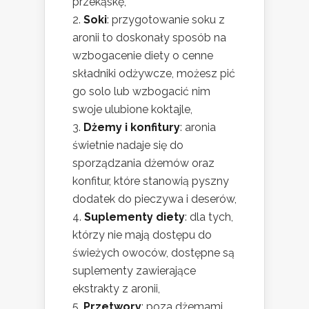
przekąskę,
Soki
: przygotowanie soku z
aronii to doskonały sposób na
wzbogacenie diety o cenne
składniki odżywcze, możesz pić
go solo lub wzbogacić nim
swoje ulubione koktajle,
Dżemy i konfitury
: aronia
świetnie nadaje się do
sporządzania dżemów oraz
konfitur, które stanowią pyszny
dodatek do pieczywa i deserów,
Suplementy diety
: dla tych,
którzy nie mają dostępu do
świeżych owoców, dostępne są
suplementy zawierające
ekstrakty z aronii,
Przetwory
: poza dżemami