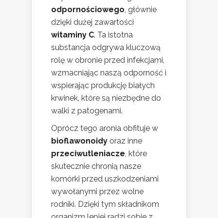
odpornościowego
, głównie
dzięki dużej zawartości
witaminy C
. Ta istotna
substancja odgrywa kluczową
rolę w obronie przed infekcjami,
wzmacniając naszą odporność i
wspierając produkcję białych
krwinek, które są niezbędne do
walki z patogenami.
Oprócz tego aronia obfituje w
bioflawonoidy
oraz inne
przeciwutleniacze
, które
skutecznie chronią nasze
komórki przed uszkodzeniami
wywołanymi przez wolne
rodniki. Dzięki tym składnikom
organizm lepiej radzi sobie z