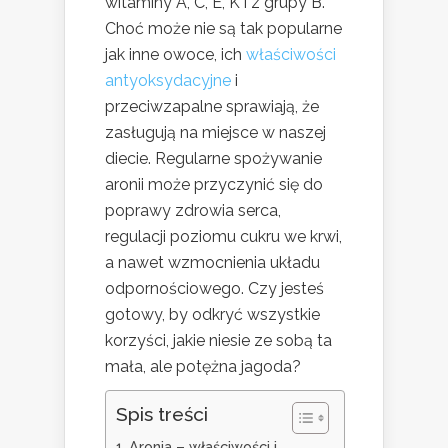
witaminy A, C, E, K i z grupy B.
Choć może nie są tak popularne
jak inne owoce, ich
właściwości
antyoksydacyjne
i
przeciwzapalne sprawiają, że
zasługują na miejsce w naszej
diecie. Regularne spożywanie
aronii może przyczynić się do
poprawy zdrowia serca,
regulacji poziomu cukru we krwi,
a nawet wzmocnienia układu
odpornościowego. Czy jesteś
gotowy, by odkryć wszystkie
korzyści, jakie niesie ze sobą ta
mała, ale potężna jagoda?
Spis treści
Aronia – właściwości i