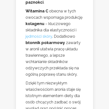
paznokci
.
Witamina C
obecna w tych
owocach wspomaga produkcję
kolagenu
– kluczowego
składnika dla elastyczności i
jędrności skóry
. Dodatkowo
błonnik pokarmowy
zawarty
w aronii ułatwia pracę układu
trawiennego, a lepsze
wchłanianie składników
odżywczych przekłada się na
ogólną poprawę stanu skóry.
Dzięki tym niezwykłym
właściwościom aronia staje się
istotnym elementem diety dla
osób chcących zadbać o swój
wygląd oraz opóźnić proces