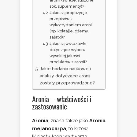
aronii (świeże, suszone,
sok, suplementy)?
Jakie są propozycje
przepisów z
wykorzystaniem aronii
(np. koktajle, dżemy,
sałatki)?
Jakie są wskazówki
dotyczące wyboru
wysokiej jakości
produktów z aronii?
Jakie badania naukowe i
analizy dotyczące aronii
zostały przeprowadzone?
Aronia – właściwości i
zastosowanie
Aronia
, znana także jako
Aronia
melanocarpa
, to krzew
liściasty, który wytwarza