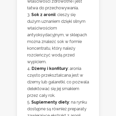
właściwości zdrowotne i jest
łatwa do przechowywania.
Sok z aronii
: cieszy się
dużym uznaniem dzięki silnym
właściwościom
antyoksydacyjnym, w sklepach
można znaleźć sok w formie
koncentratu, który należy
rozcieńczyć wodą przed
wypiciem.
Dżemy i konfitury
: aronia
często przekształcana jest w
dżemy lub galaretki, co pozwala
delektować się jej smakiem
przez cały rok.
Suplementy diety
: na rynku
dostępne są również preparaty
zawierające ekstrakt z aronii,