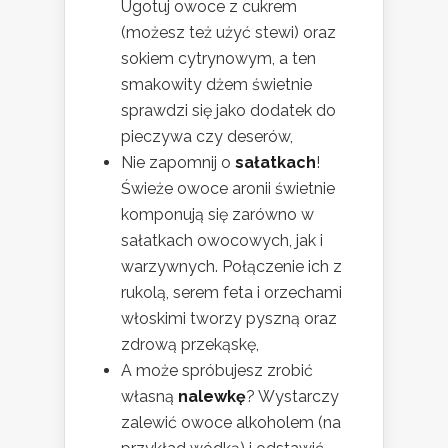
Ugotuj owoce z cukrem
(możesz też użyć stewi) oraz
sokiem cytrynowym, a ten
smakowity dżem świetnie
sprawdzi się jako dodatek do
pieczywa czy deserów,
Nie zapomnij o
sałatkach
!
Świeże owoce aronii świetnie
komponują się zarówno w
sałatkach owocowych, jak i
warzywnych. Połączenie ich z
rukolą, serem feta i orzechami
włoskimi tworzy pyszną oraz
zdrową przekąskę,
A może spróbujesz zrobić
własną
nalewkę
? Wystarczy
zalewić owoce alkoholem (na