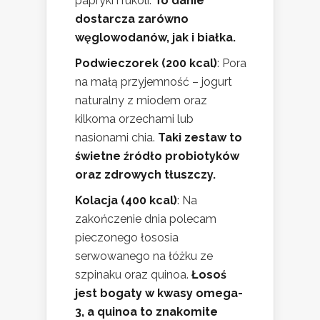
papryki i rukoli.
To danie
dostarcza zarówno
węglowodanów, jak i białka.
Podwieczorek (200 kcal)
: Pora
na małą przyjemność – jogurt
naturalny z miodem oraz
kilkoma orzechami lub
nasionami chia.
Taki zestaw to
świetne źródło probiotyków
oraz zdrowych tłuszczy.
Kolacja (400 kcal)
: Na
zakończenie dnia polecam
pieczonego łososia
serwowanego na łóżku ze
szpinaku oraz quinoa.
Łosoś
jest bogaty w kwasy omega-
3, a quinoa to znakomite