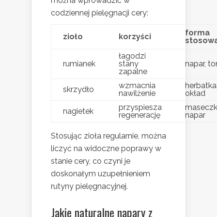
można wprowadzić w
codziennej pielęgnacji cery:
forma
zioło
korzyści
stosowa
łagodzi
rumianek
stany
napar, to
zapalne
wzmacnia
herbatka
skrzydło
nawilżenie
okład
przyspiesza
maseczk
nagietek
regenerację
napar
Stosując zioła regularnie, można
liczyć na widoczne poprawy w
stanie cery, co czyni je
doskonałym uzupełnieniem
rutyny pielęgnacyjnej.
Jakie naturalne napary z