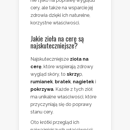
nie tylko na poprawę wyglądu
cery, ale także na wsparcie jej
zdrowia dzięki ich naturelne,
korzystne właściwości.
Jakie zioła na cerę są
najskuteczniejsze?
Najskuteczniejsze
zioła na
cerę
, które wspierają zdrowy
wygląd skóry, to
skrzy
p,
rumianek
,
bratek
,
nagietek
i
pokrzywa
. Każde z tych ziół
ma unikalne właściwości, które
przyczyniają się do poprawy
stanu cery.
Oto krótki przegląd ich
najważniejszych właściwości: