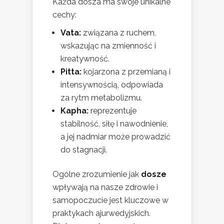
Każda dosza ma swoje unikalne
cechy:
Vata:
związana z ruchem,
wskazując na zmienność i
kreatywność.
Pitta:
kojarzona z przemianą i
intensywnością, odpowiada
za rytm metabolizmu.
Kapha:
reprezentuje
stabilność, siłę i nawodnienie,
a jej nadmiar może prowadzić
do stagnacji.
Ogólne zrozumienie jak
dosze
wpływają na nasze zdrowie i
samopoczucie jest kluczowe w
praktykach ajurwedyjskich.