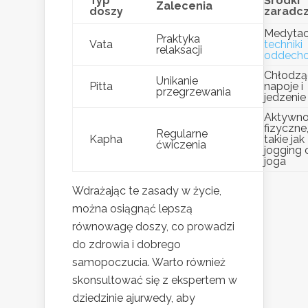
Typ
Środki
Zalecenia
doszy
zaradc
Medytacj
Praktyka
Vata
techniki
relaksacji
oddech
Chłodzą
Unikanie
Pitta
napoje i
przegrzewania
jedzenie
Aktywno
fizyczne
Regularne
Kapha
takie jak
ćwiczenia
jogging 
joga
Wdrażając te zasady w życie,
można osiągnąć lepszą
równowagę doszy, co prowadzi
do zdrowia i dobrego
samopoczucia. Warto również
skonsultować się z ekspertem w
dziedzinie ajurwedy, aby