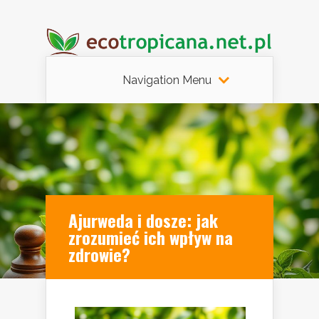
Navigation Menu
Ajurweda i dosze: jak
zrozumieć ich wpływ na
zdrowie?