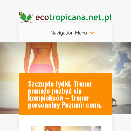
Navigation Menu
Szczupłe łydki. Trener
pomoże pozbyć się
kompleksów – trener
personalny Poznań: cena.