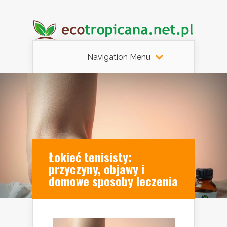
Navigation Menu
Łokieć tenisisty:
przyczyny, objawy i
domowe sposoby leczenia