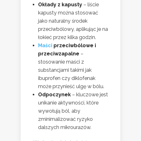
Okłady z kapusty
– liście
kapusty można stosować
jako naturalny środek
przeciwbólowy, aplikując je na
łokieć przez kilka godzin.
Maści
przeciwbólowe i
przeciwzapalne
–
stosowanie maści z
substancjami takimi jak
ibuprofen czy diklofenak
może przynieść ulgę w bólu.
Odpoczynek
– kluczowe jest
unikanie aktywności, które
wywołują ból, aby
zminimalizować ryzyko
dalszych mikrourazów.