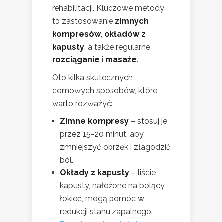
rehabilitacji. Kluczowe metody
to zastosowanie
zimnych
kompresów
,
okładów z
kapusty
, a także regularne
rozciąganie
i
masaże
.
Oto kilka skutecznych
domowych sposobów, które
warto rozważyć:
Zimne kompresy
– stosuj je
przez 15-20 minut, aby
zmniejszyć obrzęk i złagodzić
ból.
Okłady z kapusty
– liście
kapusty, nałożone na bolący
łokieć, mogą pomóc w
redukcji stanu zapalnego.