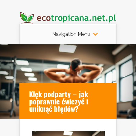
Navigation Menu
Klęk podparty – jak
poprawnie ćwiczyć i
uniknąć błędów?