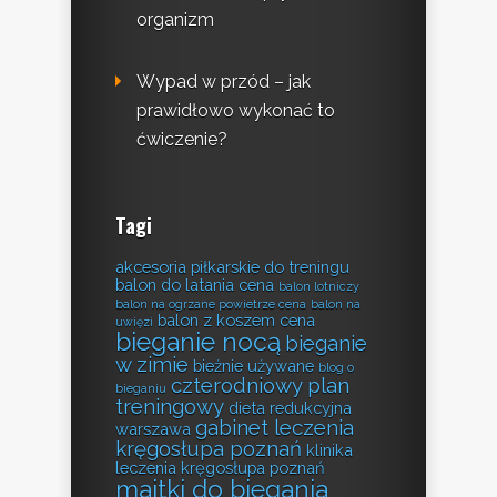
organizm
Wypad w przód – jak
prawidłowo wykonać to
ćwiczenie?
Tagi
akcesoria piłkarskie do treningu
balon do latania cena
balon lotniczy
balon na ogrzane powietrze cena
balon na
balon z koszem cena
uwięzi
bieganie nocą
bieganie
w zimie
bieżnie używane
blog o
czterodniowy plan
bieganiu
treningowy
dieta redukcyjna
gabinet leczenia
warszawa
kręgosłupa poznań
klinika
leczenia kręgosłupa poznań
majtki do biegania