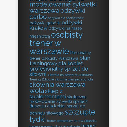
modelowanie sylwetki
warszawa
odżywki
carbo
odżywki dla sportowców
odżywki
odżywki gdańsk
Kraków
odżywki na masę
osobisty
mięśniową
trener w
warszawie
Personalny
plan
trener osobisty Warszawa
treningowy dla kobiet
profesjonalny sprzęt do
siłowni
siłownia na powietrzu
Siłownia
Trening Zdrowie
siłownia warszawa ochota
siłownia warszawa
wola
sklep z
suplementami
skuteczne
modelowanie sylwetki
spalacz
tłuszczu dla kobiet
sprzęt do
szczupłe
treningu siłowego
łydki
trener personalny kurs w Gdańsku
trener
trener personalny kurs w krakowie