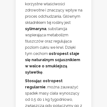
korzystne właściwości
zdrowotne i znaczący wpływ na
proces odchudzania. Głównym
składnikiem tej rośliny jest
sylimaryna
, substancja
wspierająca metabolizm
tłuszczów oraz regulująca
poziom cukru we krwi. Dzięki
tym cechom
ostropest staje
się naturalnym sojusznikiem
w walce o smuklejszą
sylwetkę
.
Stosując ostropest
regularnie
, można zauważyć
spadek masy ciała wynoszący
od 0,5 do 1 kg tygodniowo,
zwłaszcza gdy połączymy go z