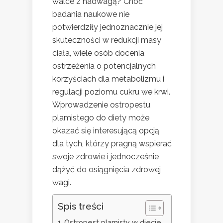
walce z nadwagą? Choć
badania naukowe nie
potwierdziły jednoznacznie jej
skuteczności w redukcji masy
ciała, wiele osób docenia
ostrzeżenia o potencjalnych
korzyściach dla metabolizmu i
regulacji poziomu cukru we krwi.
Wprowadzenie ostropestu
plamistego do diety może
okazać się interesującą opcją
dla tych, którzy pragną wspierać
swoje zdrowie i jednocześnie
dążyć do osiągnięcia zdrowej
wagi.
Spis treści
Ostropest plamisty w diecie