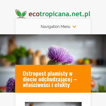
Navigation Menu
Ostropest plamisty w
diecie odchudzającej –
właściwości i efekty