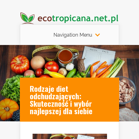
Navigation Menu
Rodzaje diet
odchudzających:
Skuteczność i wybór
najlepszej dla siebie