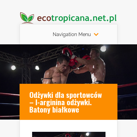
Navigation Menu
Odżywki dla sportowców
– l-arginina odżywki.
Batony białkowe