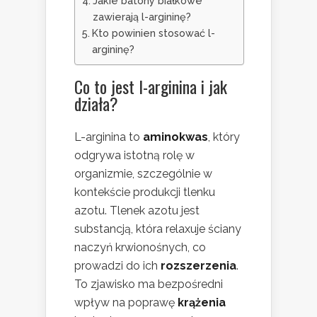
Jakie batony białkowe
zawierają l-argininę?
Kto powinien stosować l-
argininę?
Co to jest l-arginina i jak
działa?
L-arginina to
aminokwas
, który
odgrywa istotną rolę w
organizmie, szczególnie w
kontekście produkcji tlenku
azotu. Tlenek azotu jest
substancją, która relaxuje ściany
naczyń krwionośnych, co
prowadzi do ich
rozszerzenia
.
To zjawisko ma bezpośredni
wpływ na poprawę
krążenia