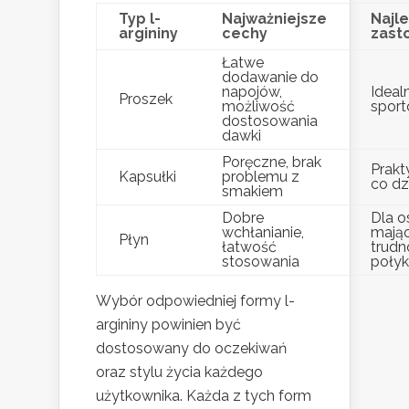
Typ l-
Najważniejsze
Najl
argininy
cechy
zast
Łatwe
dodawanie do
napojów,
Ideal
Proszek
możliwość
spor
dostosowania
dawki
Poręczne, brak
Prakt
Kapsułki
problemu z
co dz
smakiem
Dobre
Dla o
wchłanianie,
mają
Płyn
łatwość
trudn
stosowania
poły
Wybór odpowiedniej formy l-
argininy powinien być
dostosowany do oczekiwań
oraz stylu życia każdego
użytkownika. Każda z tych form