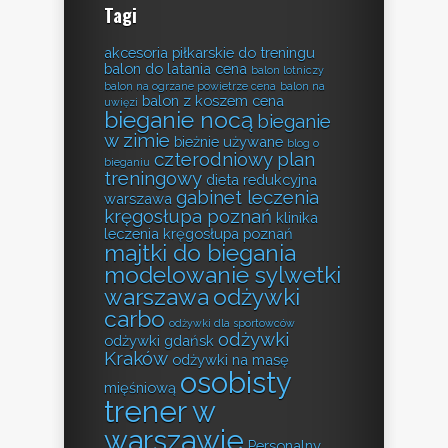
Tagi
akcesoria piłkarskie do treningu
balon do latania cena
balon lotniczy
balon na ogrzane powietrze cena
balon na
balon z koszem cena
uwięzi
bieganie nocą
bieganie
w zimie
bieżnie używane
blog o
czterodniowy plan
bieganiu
treningowy
dieta redukcyjna
gabinet leczenia
warszawa
kręgosłupa poznań
klinika
leczenia kręgosłupa poznań
majtki do biegania
modelowanie sylwetki
warszawa
odżywki
carbo
odżywki dla sportowców
odżywki
odżywki gdańsk
Kraków
odżywki na masę
osobisty
mięśniową
trener w
warszawie
Personalny