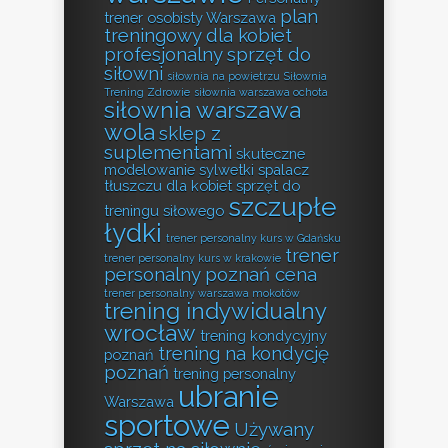
plan
trener osobisty Warszawa
treningowy dla kobiet
profesjonalny sprzęt do
siłowni
siłownia na powietrzu
Siłownia
Trening Zdrowie
siłownia warszawa ochota
siłownia warszawa
wola
sklep z
suplementami
skuteczne
modelowanie sylwetki
spalacz
tłuszczu dla kobiet
sprzęt do
szczupłe
treningu siłowego
łydki
trener personalny kurs w Gdańsku
trener
trener personalny kurs w krakowie
personalny poznań cena
trener personalny warszawa mokotów
trening indywidualny
wrocław
trening kondycyjny
trening na kondycję
poznań
poznań
trening personalny
ubranie
Warszawa
sportowe
Używany