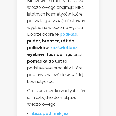
Kluczowe elementy makijażu
wieczorowego obejmują kilka
istotnych kosmetyków, które
pozwalają uzyskać efektowny
wygląd na wieczorne wyjścia.
Dobrze dobrane
podkład
,
puder
,
bronzer
,
róż do
policzków
,
rozświetlacz
,
eyeliner
,
tusz do rzęs
oraz
pomadka do ust
to
podstawowe produkty, które
powinny znaleźć się w każdej
kosmetyczce.
Oto kluczowe kosmetyki, które
są niezbędne do makijażu
wieczorowego:
Baza pod makijaż
–