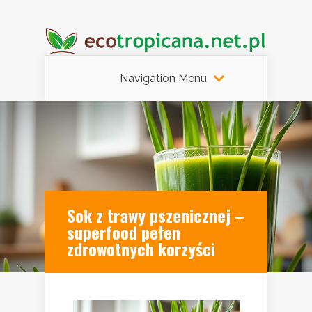
Navigation Menu
Sok z trawy pszenicznej –
superfood pełen
zdrowotnych korzyści