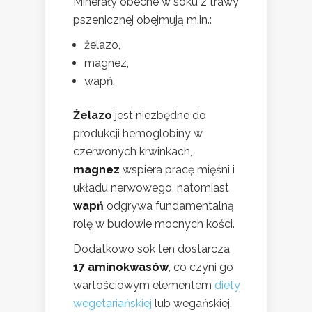
Minerały obecne w soku z trawy
pszenicznej obejmują m.in.:
żelazo,
magnez,
wapń.
Żelazo
jest niezbędne do
produkcji hemoglobiny w
czerwonych krwinkach,
magnez
wspiera pracę mięśni i
układu nerwowego, natomiast
wapń
odgrywa fundamentalną
rolę w budowie mocnych kości.
Dodatkowo sok ten dostarcza
17 aminokwasów
, co czyni go
wartościowym elementem
diety
wegetariańskiej
lub wegańskiej.