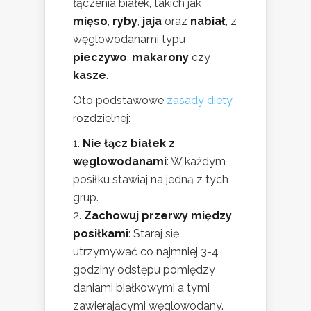
łączenia białek, takich jak
mięso
,
ryby
,
jaja
oraz
nabiał
, z
węglowodanami typu
pieczywo
,
makarony
czy
kasze
.
Oto podstawowe
zasady diety
rozdzielnej:
Nie łącz białek z
węglowodanami
: W każdym
posiłku stawiaj na jedną z tych
grup.
Zachowuj przerwy między
posiłkami
: Staraj się
utrzymywać co najmniej 3-4
godziny odstępu pomiędzy
daniami białkowymi a tymi
zawierającymi węglowodany.