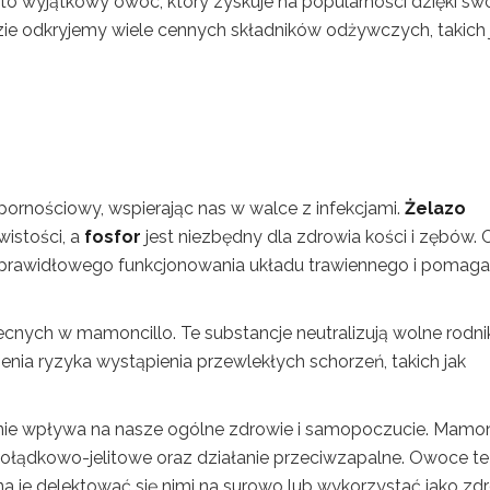
, to wyjątkowy owoc, który zyskuje na popularności dzięki s
e odkryjemy wiele cennych składników odżywczych, takich j
pornościowy, wspierając nas w walce z infekcjami.
Żelazo
istości, a
fosfor
jest niezbędny dla zdrowia kości i zębów. 
 prawidłowego funkcjonowania układu trawiennego i pomaga
cnych w mamoncillo. Te substancje neutralizują wolne rodni
enia ryzyka wystąpienia przewlekłych schorzeń, takich jak
e wpływa na nasze ogólne zdrowie i samopoczucie. Mamon
ołądkowo-jelitowe oraz działanie przeciwzapalne. Owoce te
na je delektować się nimi na surowo lub wykorzystać jako z