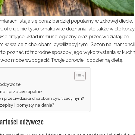
arach, staje się coraz bardziej popularny w zdrowej diecie.
, oferuje nie tylko smakowite doznania, ale także wiele korzy
wspierające układ immunologiczny oraz przeciwdziałające
m w walce z chorobami cywilizacyjnymi. Sezon na mamoncil
warto poznać różnorodne sposoby jego wykorzystania w kuchn
 owoc może wzbogacić Twoje zdrowie i codzienną dietę.
i odżywcze
jne i przeciwzapalne
 i przeciwdziała chorobom cywilizacyjnym?
zepisy i pomysły na dania?
artości odżywcze