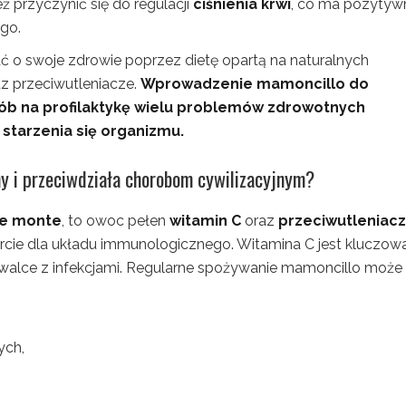
przyczynić się do regulacji
ciśnienia krwi
, co ma pozytyw
go.
o swoje zdrowie poprzez dietę opartą na naturalnych
z przeciwutleniacze.
Wprowadzenie mamoncillo do
ób na profilaktykę wielu problemów zdrowotnych
starzenia się organizmu.
y i przeciwdziała chorobom cywilizacyjnym?
e monte
, to owoc pełen
witamin C
oraz
przeciwutleniac
rcie dla układu immunologicznego. Witamina C jest kluczow
w walce z infekcjami. Regularne spożywanie mamoncillo może
ych,