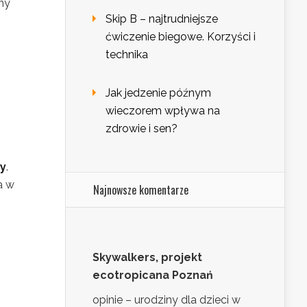
ny
Skip B – najtrudniejsze
ćwiczenie biegowe. Korzyści i
technika
Jak jedzenie późnym
wieczorem wpływa na
zdrowie i sen?
zy
.
a w
Najnowsze komentarze
Skywalkers, projekt
ecotropicana Poznań
opinie – urodziny dla dzieci w