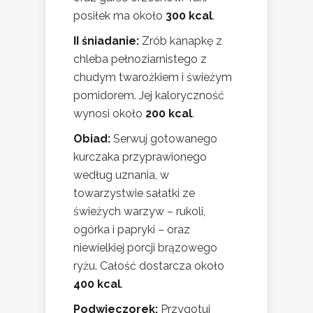
posiłek ma około
300 kcal
.
II śniadanie:
Zrób kanapkę z
chleba pełnoziarnistego z
chudym twarożkiem i świeżym
pomidorem. Jej kaloryczność
wynosi około
200 kcal
.
Obiad:
Serwuj gotowanego
kurczaka przyprawionego
według uznania, w
towarzystwie sałatki ze
świeżych warzyw – rukoli,
ogórka i papryki – oraz
niewielkiej porcji brązowego
ryżu. Całość dostarcza około
400 kcal
.
Podwieczorek:
Przygotuj