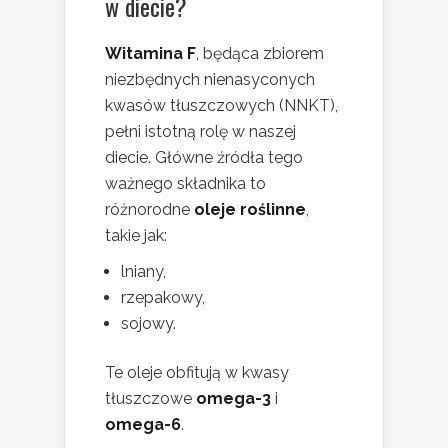
w diecie?
Witamina F
, będąca zbiorem
niezbędnych nienasyconych
kwasów tłuszczowych (NNKT),
pełni istotną rolę w naszej
diecie. Główne źródła tego
ważnego składnika to
różnorodne
oleje roślinne
,
takie jak:
lniany,
rzepakowy,
sojowy.
Te oleje obfitują w kwasy
tłuszczowe
omega-3
i
omega-6
.