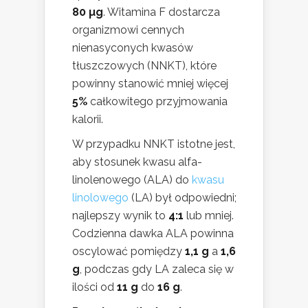
80 µg
. Witamina F dostarcza
organizmowi cennych
nienasyconych kwasów
tłuszczowych (NNKT), które
powinny stanowić mniej więcej
5%
całkowitego przyjmowania
kalorii.
W przypadku NNKT istotne jest,
aby stosunek kwasu alfa-
linolenowego (ALA) do
kwasu
linolowego
(LA) był odpowiedni;
najlepszy wynik to
4:1
lub mniej.
Codzienna dawka ALA powinna
oscylować pomiędzy
1,1 g
a
1,6
g
, podczas gdy LA zaleca się w
ilości od
11 g
do
16 g
.