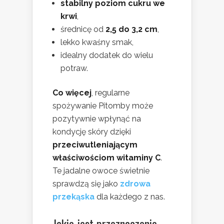
stabilny poziom cukru we
krwi
,
średnicę od
2,5 do 3,2 cm
,
lekko kwaśny smak,
idealny dodatek do wielu
potraw.
Co więcej
, regularne
spożywanie Pitomby może
pozytywnie wpłynąć na
kondycję skóry dzięki
przeciwutleniającym
właściwościom witaminy C
.
Te jadalne owoce świetnie
sprawdzą się jako
zdrowa
przekąska
dla każdego z nas.
Jakie jest przeznaczenie