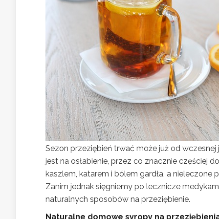
Sezon przeziębień trwać może już od wczesnej 
jest na osłabienie, przez co znacznie częściej d
kaszlem, katarem i bólem gardła, a nieleczon
Zanim jednak sięgniemy po lecznicze medykame
naturalnych sposobów na przeziębienie.
Naturalne domowe syropy na przeziębieni