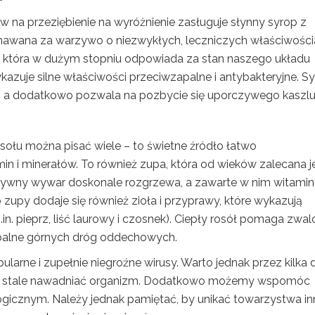
 na przeziębienie na wyróżnienie zasługuje słynny syrop z
znawana za warzywo o niezwykłych, leczniczych właściwości
, która w dużym stopniu odpowiada za stan naszego układu
uje silne właściwości przeciwzapalne i antybakteryjne. S
ła, a dodatkowo pozwala na pozbycie się uporczywego kaszlu
ołu można pisać wiele – to świetne źródło łatwo
n i minerałów. To również zupa, która od wieków zalecana j
rzywny wywar doskonale rozgrzewa, a zawarte w nim witami
upy dodaje się również zioła i przyprawy, które wykazują
in. pieprz, liść laurowy i czosnek). Ciepły rosół pomaga zwa
zapalne górnych dróg oddechowych.
arne i zupełnie niegroźne wirusy. Warto jednak przez kilka d
 stale nawadniać organizm. Dodatkowo możemy wspomóc
gicznym. Należy jednak pamiętać, by unikać towarzystwa i