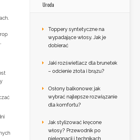
Uroda
ach.
Toppery syntetyczne na
yrop
wypadające włosy. Jak je
.
dobierać
Jaki rozświetlacz dla brunetek
– odcienie złota i brązu?
est
ny
Osłony balkonowe: jak
wybrać najlepsze rozwiązanie
lczać
dla komfortu?
ni
Jak stylizować kręcone
włosy? Przewodnik po
nnych
pielęgnacji i technikach