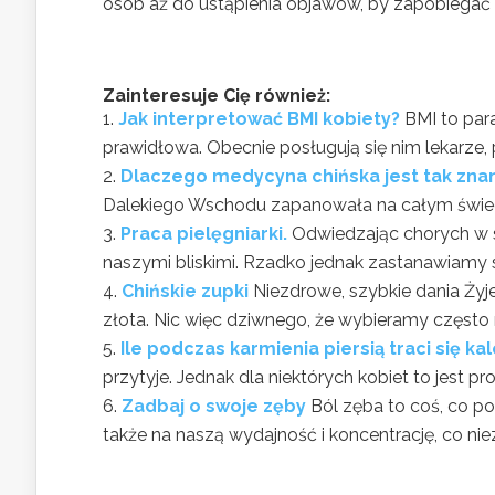
osób aż do ustąpienia objawów, by zapobiegać r
Zainteresuje Cię również:
Jak interpretować BMI kobiety?
BMI to par
prawidłowa. Obecnie posługują się nim lekarze, pi
Dlaczego medycyna chińska jest tak znan
Dalekiego Wschodu zapanowała na całym świecie
Praca pielęgniarki.
Odwiedzając chorych w s
naszymi bliskimi. Rzadko jednak zastanawiamy 
Chińskie zupki
Niezdrowe, szybkie dania Ży
złota. Nic więc dziwnego, że wybieramy często n
Ile podczas karmienia piersią traci się kal
przytyje. Jednak dla niektórych kobiet to jest p
Zadbaj o swoje zęby
Ból zęba to coś, co p
także na naszą wydajność i koncentrację, co niez