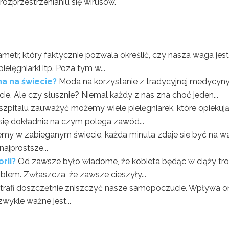
ozprzestrzenianiu się wirusów.
ametr, który faktycznie pozwala określić, czy nasza waga jest
elęgniarki itp. Poza tym w...
a na świecie?
Moda na korzystanie z tradycyjnej medycyn
. Ale czy słusznie? Niemal każdy z nas zna choć jeden...
zpitalu zauważyć możemy wiele pielęgniarek, które opiekują
się dokładnie na czym polega zawód...
jemy w zabieganym świecie, każda minuta zdaje się być na w
ajprostsze...
orii?
Od zawsze było wiadome, że kobieta będąc w ciąży tr
roblem. Zwłaszcza, że zawsze cieszyły...
otrafi doszczętnie zniszczyć nasze samopoczucie. Wpływa o
wykle ważne jest...