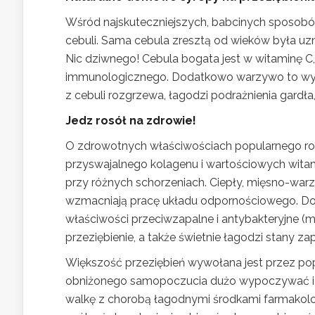
Wśród najskuteczniejszych, babcinych sposobów
cebuli. Sama cebula zresztą od wieków była u
Nic dziwnego! Cebula bogata jest w witaminę C
immunologicznego. Dodatkowo warzywo to wykaz
z cebuli rozgrzewa, łagodzi podrażnienia gard
Jedz rosół na zdrowie!
O zdrowotnych właściwościach popularnego ros
przyswajalnego kolagenu i wartościowych witami
przy różnych schorzeniach. Ciepły, mięsno-wa
wzmacniają pracę układu odpornościowego. Do z
właściwości przeciwzapalne i antybakteryjne (m.
przeziębienie, a także świetnie łagodzi stany 
Większość przeziębień wywołana jest przez popul
obniżonego samopoczucia dużo wypoczywać i
walkę z chorobą łagodnymi środkami farmakolo