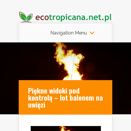
Navigation Menu
Piękne widoki pod
kontrolą – lot balonem na
uwięzi