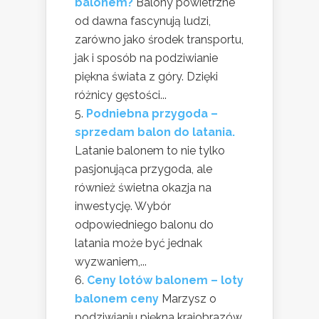
balonem?
Balony powietrzne
od dawna fascynują ludzi,
zarówno jako środek transportu,
jak i sposób na podziwianie
piękna świata z góry. Dzięki
różnicy gęstości...
Podniebna przygoda –
sprzedam balon do latania.
Latanie balonem to nie tylko
pasjonująca przygoda, ale
również świetna okazja na
inwestycję. Wybór
odpowiedniego balonu do
latania może być jednak
wyzwaniem,...
Ceny lotów balonem – loty
balonem ceny
Marzysz o
podziwianiu piękna krajobrazów