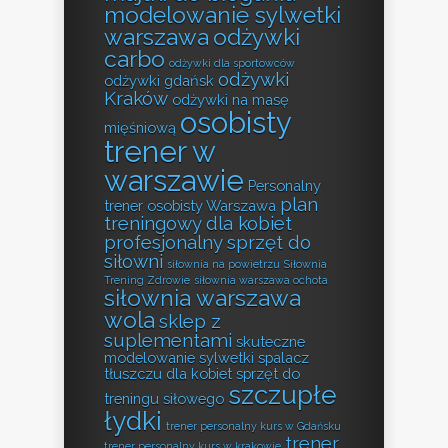
modelowanie sylwetki
warszawa
odżywki
carbo
odżywki dla sportowców
odżywki
odżywki gdańsk
Kraków
odżywki na masę
osobisty
mięśniową
trener w
warszawie
Personalny
plan
trener osobisty Warszawa
treningowy dla kobiet
profesjonalny sprzęt do
siłowni
siłownia na powietrzu
Siłownia
Trening Zdrowie
siłownia warszawa ochota
siłownia warszawa
wola
sklep z
suplementami
skuteczne
modelowanie sylwetki
spalacz
tłuszczu dla kobiet
sprzęt do
szczupłe
treningu siłowego
łydki
trener personalny kurs w Gdańsku
trener
trener personalny kurs w krakowie