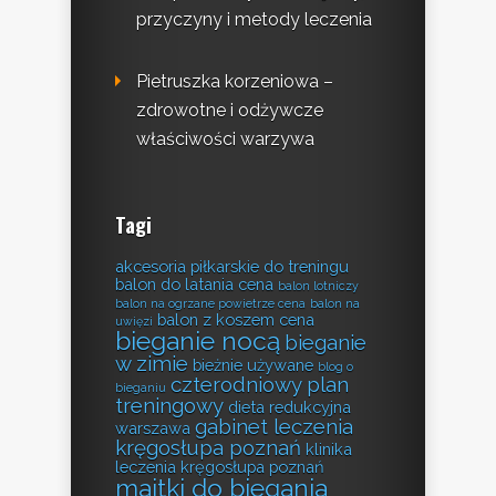
przyczyny i metody leczenia
Pietruszka korzeniowa –
zdrowotne i odżywcze
właściwości warzywa
Tagi
akcesoria piłkarskie do treningu
balon do latania cena
balon lotniczy
balon na ogrzane powietrze cena
balon na
balon z koszem cena
uwięzi
bieganie nocą
bieganie
w zimie
bieżnie używane
blog o
czterodniowy plan
bieganiu
treningowy
dieta redukcyjna
gabinet leczenia
warszawa
kręgosłupa poznań
klinika
leczenia kręgosłupa poznań
majtki do biegania