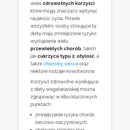
wiele
zdrowotnych korzyści
,
które mogą znacząco wpłynąć
na jakość życia. Przede
wszystkim, osoby stosujące tę
dietę mają zmniejszone ryzyko
wystąpienia wielu
przewlekłych chorób
, takich
jak
cukrzyca typu 2
,
otyłość
, a
także
choroby serca
oraz
niektóre rodzaje nowotworów.
Korzyści zdrowotne wynikające
z diety wegetariańskiej można
zgrupować w kilku kluczowych
punktach:
zmniejszenie ryzyka chorób
sercowo-naczyniowych,
obniżenie ciśnienia krwi,