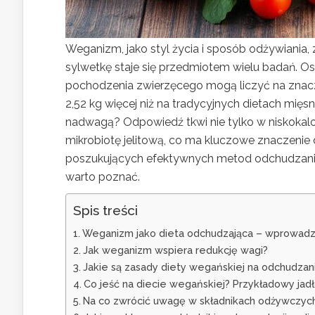
Weganizm, jako styl życia i sposób odżywiania,
sylwetkę staje się przedmiotem wielu badań. O
pochodzenia zwierzęcego mogą liczyć na znaczną
2,52 kg więcej niż na tradycyjnych dietach mięs
nadwagą? Odpowiedź tkwi nie tylko w niskokalo
mikrobiotę jelitową, co ma kluczowe znaczenie
poszukujących efektywnych metod odchudzania, 
warto poznać.
Spis treści
Weganizm jako dieta odchudzająca – wprowad
Jak weganizm wspiera redukcję wagi?
Jakie są zasady diety wegańskiej na odchudzan
Co jeść na diecie wegańskiej? Przykładowy jadł
Na co zwrócić uwagę w składnikach odżywczych