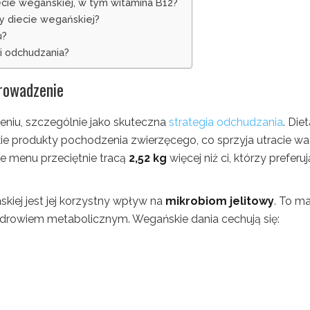
ecie wegańskiej, w tym witamina B12?
y diecie wegańskiej?
u?
i odchudzania?
rowadzenie
zeniu, szczególnie jako skuteczna
strategia odchudzania
. Die
ie produkty pochodzenia zwierzęcego, co sprzyja utracie wag
e menu przeciętnie tracą
2,52 kg
więcej niż ci, którzy preferuj
iej jest jej korzystny wpływ na
mikrobiom jelitowy
. To m
 zdrowiem metabolicznym. Wegańskie dania cechują się: