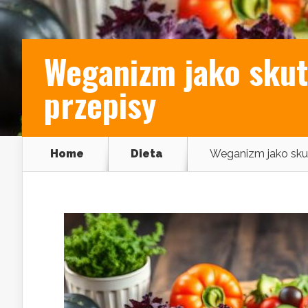
Weganizm jako skut
przepisy
Home
Dieta
Weganizm jako sku