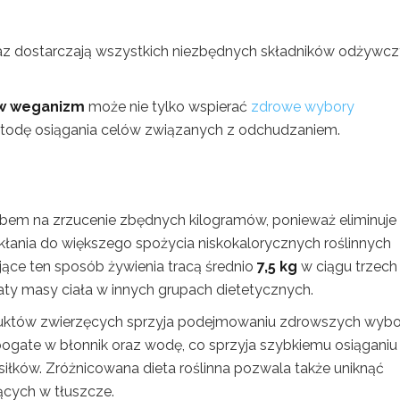
oraz dostarczają wszystkich niezbędnych składników odżywc
ów weganizm
może nie tylko wspierać
zdrowe wybory
metodę osiągania celów związanych z odchudzaniem.
m na zrzucenie zbędnych kilogramów, ponieważ eliminuje
kłania do większego spożycia niskokalorycznych roślinnych
ujące ten sposób żywienia tracą średnio
7,5 kg
w ciągu trzech
raty masy ciała w innych grupach dietetycznych.
duktów zwierzęcych sprzyja podejmowaniu zdrowszych wybo
ogate w błonnik oraz wodę, co sprzyja szybkiemu osiąganiu
siłków. Zróżnicowana dieta roślinna pozwala także uniknąć
ących w tłuszcze.