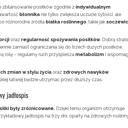
 zbilansowanie posiłków zgodnie z
indywidualnym
awartość
błonnika
nie tylko zwiększa uczucie sytości, ale
 po różnorodne źródła
białka roślinnego
, takie jak
soczewi
orcji
oraz
regularność spożywania posiłków
. Dobrą strat
ennie zamiast ograniczania się do trzech dużych posiłków.
 rolę – regularny ruch przyspiesza
metabolizm
i wspoma
ch zmian w stylu życia
oraz
zdrowych nawyków
skiej łatwiej będzie utrzymać przez dłuższy czas.
wy jadłospis
siłki były zróżnicowane.
Dzięki temu organizm otrzymuje
zykładowy jadłospis na trzy dni, oparty na zdrowych roślinn