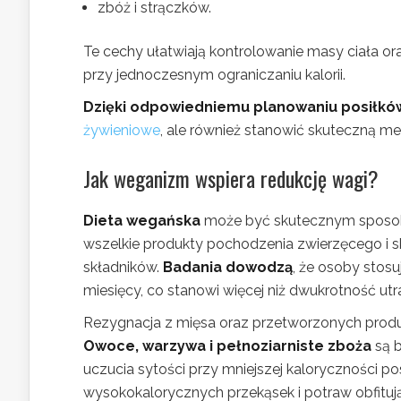
zbóż i strączków.
Te cechy ułatwiają kontrolowanie masy ciała 
przy jednoczesnym ograniczaniu kalorii.
Dzięki odpowiedniemu planowaniu posiłk
żywieniowe
, ale również stanowić skuteczną 
Jak weganizm wspiera redukcję wagi?
Dieta wegańska
może być skutecznym sposobe
wszelkie produkty pochodzenia zwierzęcego i s
składników.
Badania dowodzą
, że osoby stos
miesięcy, co stanowi więcej niż dwukrotność ut
Rezygnacja z mięsa oraz przetworzonych pro
Owoce, warzywa i pełnoziarniste zboża
są b
uczucia sytości przy mniejszej kaloryczności po
wysokokalorycznych przekąsek i potraw obfituj