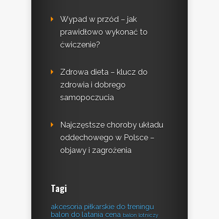
Wypad w przód – jak
prawidłowo wykonać to
ćwiczenie?
Zdrowa dieta – klucz do
zdrowia i dobrego
samopoczucia
Najczęstsze choroby układu
oddechowego w Polsce –
objawy i zagrożenia
Tagi
akcesoria piłkarskie do treningu
balon do latania cena
balon lotniczy