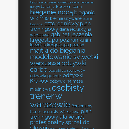
balon na ogrzane powietrze cena
balon na
balon z koszem cena
uwięzi
bieganie nocą
bieganie
w zimie
bieżnie używane
blog o
czterodniowy plan
bieganiu
treningowy
dieta redukcyjna
gabinet leczenia
warszawa
kręgosłupa poznań
klinika
leczenia kręgosłupa poznań
majtki do biegania
modelowanie sylwetki
warszawa
odżywki
carbo
odżywki dla sportowców
odżywki
odżywki gdańsk
Kraków
odżywki na masę
osobisty
mięśniową
trener w
warszawie
Personalny
plan
trener osobisty Warszawa
treningowy dla kobiet
profesjonalny sprzęt do
siłowni
siłownia na powietrzu
Siłownia