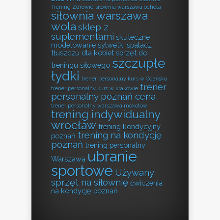
Trening Zdrowie
siłownia warszawa ochota
siłownia warszawa
wola
sklep z
suplementami
skuteczne
modelowanie sylwetki
spalacz
tłuszczu dla kobiet
sprzęt do
szczupłe
treningu siłowego
łydki
trener personalny kurs w Gdańsku
trener
trener personalny kurs w krakowie
personalny poznań cena
trener personalny warszawa mokotów
trening indywidualny
wrocław
trening kondycyjny
trening na kondycję
poznań
poznań
trening personalny
ubranie
Warszawa
sportowe
Używany
sprzęt na siłownię
ćwiczenia
na kondycję poznań