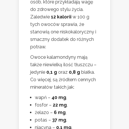
osób, które przykładają wagę
do zdrowego stylu życia.
Zaledwie
12 kalorii
w 100 g
tych owoców sprawia, że
stanowią one niskokaloryczny i
smaczny dodatek do różnych
potraw.
Owoce kalamondyny mają
także niewielką ilość tłuszczu –
jedynie
0,1 g
oraz
0,8 g
białka.
Co więcej, są źródłem cennych
minerałów takich jak:
wapń –
40 mg
,
fosfor –
22 mg
,
żelazo –
6 mg
,
potas –
37 mg
,
niacyna –
0,1 mg
.