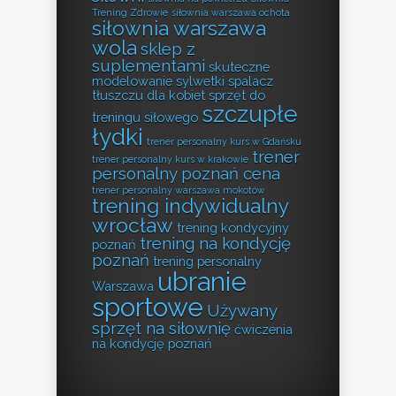
Trening Zdrowie
siłownia warszawa ochota
siłownia warszawa
wola
sklep z
suplementami
skuteczne
modelowanie sylwetki
spalacz
tłuszczu dla kobiet
sprzęt do
szczupłe
treningu siłowego
łydki
trener personalny kurs w Gdańsku
trener
trener personalny kurs w krakowie
personalny poznań cena
trener personalny warszawa mokotów
trening indywidualny
wrocław
trening kondycyjny
trening na kondycję
poznań
poznań
trening personalny
ubranie
Warszawa
sportowe
Używany
sprzęt na siłownię
ćwiczenia
na kondycję poznań