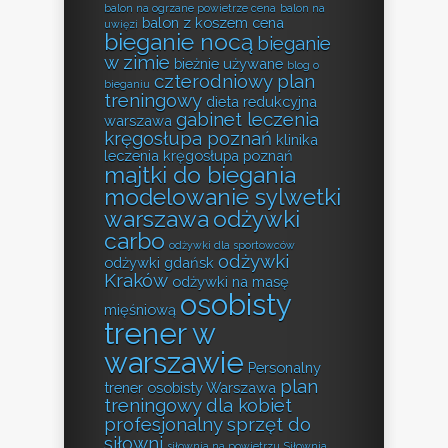
balon na ogrzane powietrze cena
balon na
balon z koszem cena
uwięzi
bieganie nocą
bieganie
w zimie
bieżnie używane
blog o
czterodniowy plan
bieganiu
treningowy
dieta redukcyjna
gabinet leczenia
warszawa
kręgosłupa poznań
klinika
leczenia kręgosłupa poznań
majtki do biegania
modelowanie sylwetki
warszawa
odżywki
carbo
odżywki dla sportowców
odżywki
odżywki gdańsk
Kraków
odżywki na masę
osobisty
mięśniową
trener w
warszawie
Personalny
plan
trener osobisty Warszawa
treningowy dla kobiet
profesjonalny sprzęt do
siłowni
siłownia na powietrzu
Siłownia