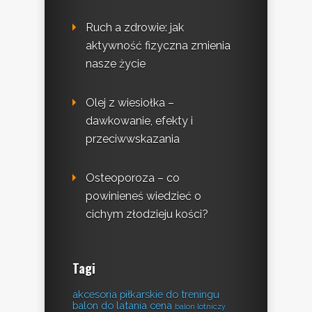
Ruch a zdrowie: jak
aktywność fizyczna zmienia
nasze życie
Olej z wiesiołka –
dawkowanie, efekty i
przeciwwskazania
Osteoporoza – co
powinieneś wiedzieć o
cichym złodzieju kości?
Tagi
akcesoria piłkarskie do treningu
balon do latania cena
balon lotniczy