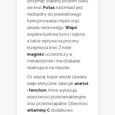
utrzymać stabilny poziom cukru
we krwi.
Potas
natomiast jest
niezbędny do prawidłowego
funkcjonowania mięśni oraz
układu nerwowego.
Wapń
wspiera budowę kości i zębów,
a także wpływa na procesy
krzepnięcia krwi. Z kolei
magnez
uczestniczy w
metabolizmie i ma działanie
relaksujące na mięśnie.
Co więcej, koper włoski zawiera
olejki eteryczne, takie jak
anetol
i
fenchon
, które wykazują
właściwości przeciwbakteryjne
oraz przeciwzapalne. Obecność
witaminę C
dodatkowo