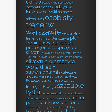
carbo
odżywki dla sportowców
odżywki
odżywki gdańsk
Kraków
odżywki na masę
osobisty
mięśniową
trener w
warszawie
Personalny
plan
trener osobisty Warszawa
treningowy dla kobiet
profesjonalny sprzęt do
siłowni
siłownia na powietrzu
Siłownia
Trening Zdrowie
siłownia warszawa ochota
siłownia warszawa
wola
sklep z
suplementami
skuteczne
modelowanie sylwetki
spalacz
tłuszczu dla kobiet
sprzęt do
szczupłe
treningu siłowego
łydki
trener personalny kurs w Gdańsku
trener
trener personalny kurs w krakowie
personalny poznań cena
trener personalny warszawa mokotów
trening indywidualny