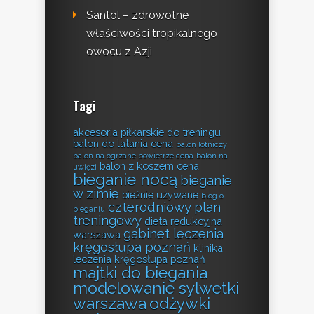
Santol – zdrowotne
właściwości tropikalnego
owocu z Azji
Tagi
akcesoria piłkarskie do treningu
balon do latania cena
balon lotniczy
balon na ogrzane powietrze cena
balon na
balon z koszem cena
uwięzi
bieganie nocą
bieganie
w zimie
bieżnie używane
blog o
czterodniowy plan
bieganiu
treningowy
dieta redukcyjna
gabinet leczenia
warszawa
kręgosłupa poznań
klinika
leczenia kręgosłupa poznań
majtki do biegania
modelowanie sylwetki
warszawa
odżywki