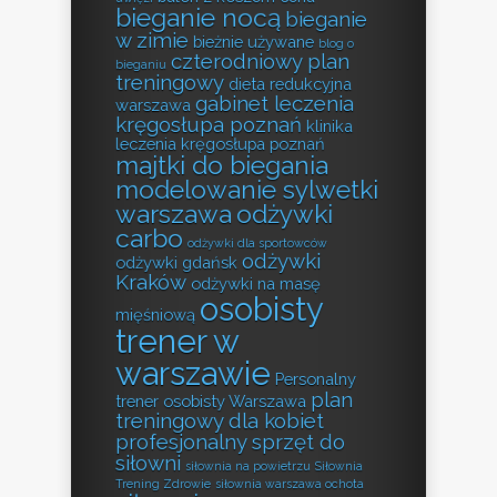
bieganie nocą
bieganie
w zimie
bieżnie używane
blog o
czterodniowy plan
bieganiu
treningowy
dieta redukcyjna
gabinet leczenia
warszawa
kręgosłupa poznań
klinika
leczenia kręgosłupa poznań
majtki do biegania
modelowanie sylwetki
warszawa
odżywki
carbo
odżywki dla sportowców
odżywki
odżywki gdańsk
Kraków
odżywki na masę
osobisty
mięśniową
trener w
warszawie
Personalny
plan
trener osobisty Warszawa
treningowy dla kobiet
profesjonalny sprzęt do
siłowni
siłownia na powietrzu
Siłownia
Trening Zdrowie
siłownia warszawa ochota