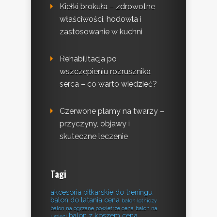
Kiełki brokuła – zdrowotne
właściwości, hodowla i
zastosowanie w kuchni
Rehabilitacja po
wszczepieniu rozrusznika
serca – co warto wiedzieć?
Czerwone plamy na twarzy –
przyczyny, objawy i
skuteczne leczenie
Tagi
akcesoria piłkarskie do treningu
balon do latania cena
balon lotniczy
balon na ogrzane powietrze cena
balon na
balon z koszem cena
uwięzi