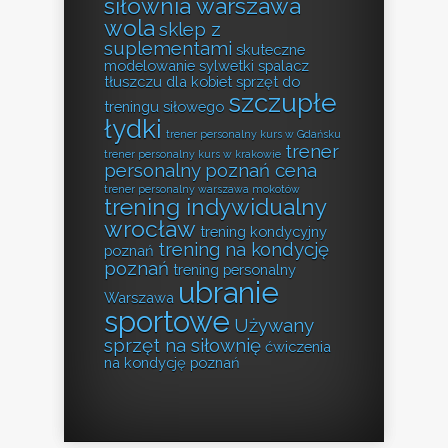
siłownia warszawa
wola
sklep z
suplementami
skuteczne
modelowanie sylwetki
spalacz
tłuszczu dla kobiet
sprzęt do
szczupłe
treningu siłowego
łydki
trener personalny kurs w Gdańsku
trener
trener personalny kurs w krakowie
personalny poznań cena
trener personalny warszawa mokotów
trening indywidualny
wrocław
trening kondycyjny
trening na kondycję
poznań
poznań
trening personalny
ubranie
Warszawa
sportowe
Używany
sprzęt na siłownię
ćwiczenia
na kondycję poznań