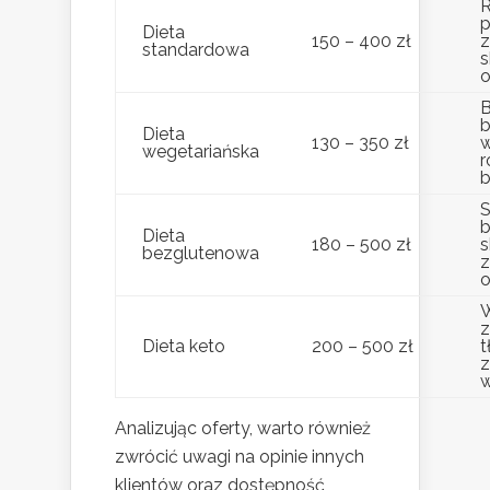
p
Dieta
150 – 400 zł
z
standardowa
s
B
Dieta
130 – 350 zł
w
wegetariańska
r
b
S
b
Dieta
180 – 500 zł
s
bezglutenowa
o
z
Dieta keto
200 – 500 zł
t
z
Analizując oferty, warto również
zwrócić uwagi na opinie innych
klientów oraz dostępność