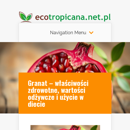
Navigation Menu
Granat – właściwości
zdrowotne, wartości
odżywcze i użycie w
diecie