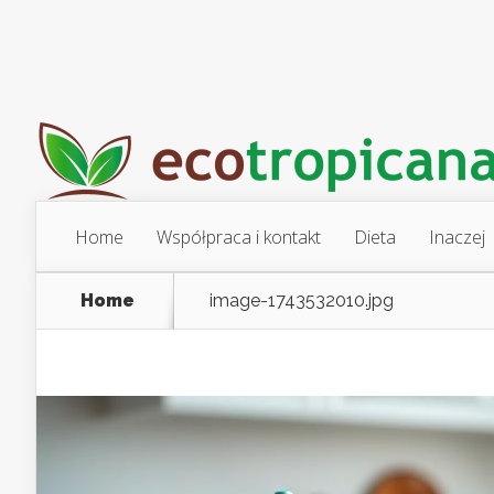
Home
Współpraca i kontakt
Dieta
Inaczej
Home
image-1743532010.jpg