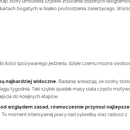
tap, który umożliwia szybkie zrzucenie zbędnych kilogramó
produktach bogatych w białko pochodzenia zwierzęcego. Wśró
 do ilości spożywanego jedzenia, dzięki czemu można swobo
są najbardziej widoczne.
Badania wskazują, że osoby stos
ciągu tygodnia. Taki szybki spadek masy ciała często motyw
zejścia do kolejnych etapów.
 pod względem zasad, równocześnie przynosi najlepsze
.
To moment intensywnej pracy nad sylwetką oraz radości z