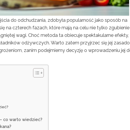
ścia do odchudzania, zdobyła popularność jako sposób na
się na czterech fazach, które mają na celu nie tylko zgubienie
ągniętej wagi. Choć metoda ta obiecuje spektakularne efekty,
 składników odżywczych. Warto zatem przyjrzeć się jej zasad
rożeniom, zanim podejmiemy decyzję o wprowadzeniu jej d
zieć?
– co warto wiedzieć?
ukana?