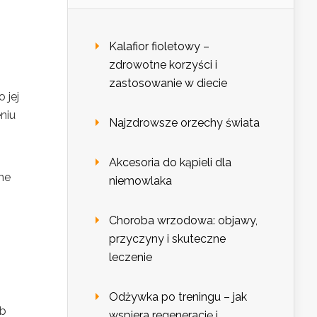
Kalafior fioletowy –
zdrowotne korzyści i
zastosowanie w diecie
 jej
niu
Najzdrowsze orzechy świata
Akcesoria do kąpieli dla
ne
niemowlaka
Choroba wrzodowa: objawy,
przyczyny i skuteczne
leczenie
Odżywka po treningu – jak
ób
wspiera regenerację i