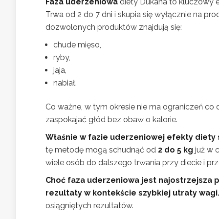
Faza uderzeniowa
diety Dukana to kluczowy e
Trwa od 2 do 7 dni i skupia się wyłącznie na 
dozwolonych produktów znajdują się:
chude mięso,
ryby,
jaja,
nabiał.
Co ważne, w tym okresie nie ma ograniczeń co
zaspokajać głód bez obaw o kalorie.
Właśnie w fazie uderzeniowej efekty diety 
tę metodę mogą schudnąć od
2 do 5 kg
już w 
wiele osób do dalszego trwania przy diecie i pr
Choć faza uderzeniowa jest najostrzejsza
rezultaty w kontekście szybkiej utraty wagi
osiągniętych rezultatów.