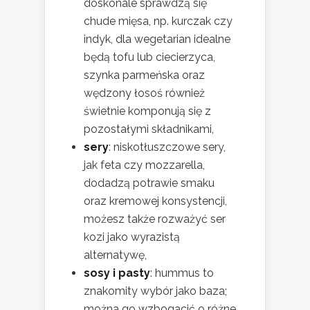
doskonale sprawdzą się
chude mięsa, np. kurczak czy
indyk, dla wegetarian idealne
będą tofu lub ciecierzyca,
szynka parmeńska oraz
wędzony łosoś również
świetnie komponują się z
pozostałymi składnikami,
sery
: niskotłuszczowe sery,
jak feta czy mozzarella,
dodadzą potrawie smaku
oraz kremowej konsystencji,
możesz także rozważyć ser
kozi jako wyrazistą
alternatywę,
sosy i pasty
: hummus to
znakomity wybór jako baza;
można go wzbogacić o różne