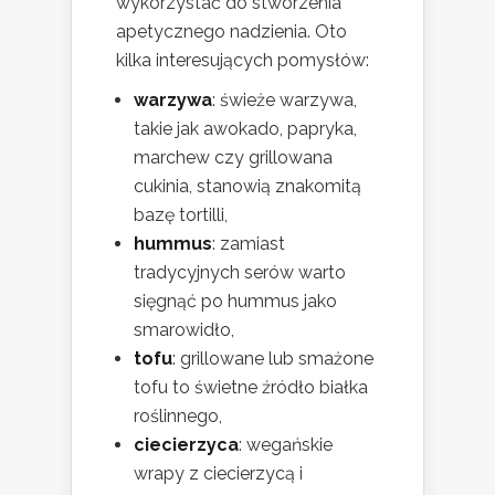
wykorzystać do stworzenia
apetycznego nadzienia. Oto
kilka interesujących pomysłów:
warzywa
: świeże warzywa,
takie jak awokado, papryka,
marchew czy grillowana
cukinia, stanowią znakomitą
bazę tortilli,
hummus
: zamiast
tradycyjnych serów warto
sięgnąć po hummus jako
smarowidło,
tofu
: grillowane lub smażone
tofu to świetne źródło białka
roślinnego,
ciecierzyca
: wegańskie
wrapy z ciecierzycą i