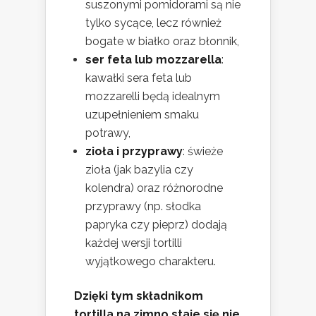
suszonymi pomidorami są nie
tylko sycące, lecz również
bogate w białko oraz błonnik,
ser feta lub mozzarella
:
kawałki sera feta lub
mozzarelli będą idealnym
uzupełnieniem smaku
potrawy,
zioła i przyprawy
: świeże
zioła (jak bazylia czy
kolendra) oraz różnorodne
przyprawy (np. słodka
papryka czy pieprz) dodają
każdej wersji tortilli
wyjątkowego charakteru.
Dzięki tym składnikom
tortilla na zimno staje się nie