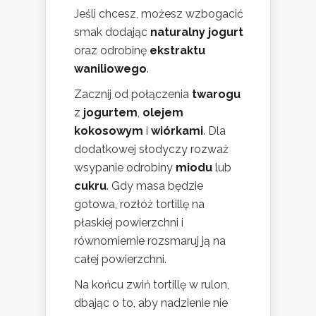
Jeśli chcesz, możesz wzbogacić
smak dodając
naturalny jogurt
oraz odrobinę
ekstraktu
waniliowego
.
Zacznij od połączenia
twarogu
z
jogurtem
,
olejem
kokosowym
i
wiórkami
. Dla
dodatkowej słodyczy rozważ
wsypanie odrobiny
miodu
lub
cukru
. Gdy masa będzie
gotowa, rozłóż tortillę na
płaskiej powierzchni i
równomiernie rozsmaruj ją na
całej powierzchni.
Na końcu zwiń tortillę w rulon,
dbając o to, aby nadzienie nie