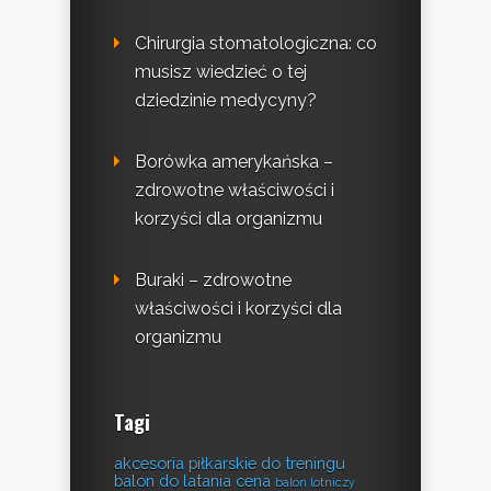
Chirurgia stomatologiczna: co
musisz wiedzieć o tej
dziedzinie medycyny?
Borówka amerykańska –
zdrowotne właściwości i
korzyści dla organizmu
Buraki – zdrowotne
właściwości i korzyści dla
organizmu
Tagi
akcesoria piłkarskie do treningu
balon do latania cena
balon lotniczy