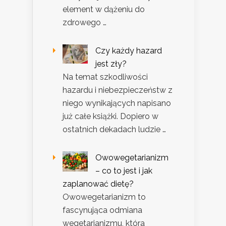
element w dążeniu do
zdrowego …
Czy każdy hazard
jest zły?
Na temat szkodliwości
hazardu i niebezpieczeństw z
niego wynikających napisano
już całe książki. Dopiero w
ostatnich dekadach ludzie …
Owowegetarianizm
– co to jest i jak
zaplanować dietę?
Owowegetarianizm to
fascynująca odmiana
wegetarianizmu, która