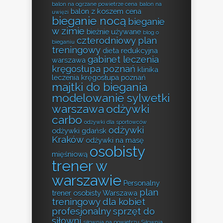
balon na ogrzane powietrze cena
balon na
balon z koszem cena
uwięzi
bieganie nocą
bieganie
w zimie
bieżnie używane
blog o
czterodniowy plan
bieganiu
treningowy
dieta redukcyjna
gabinet leczenia
warszawa
kręgosłupa poznań
klinika
leczenia kręgosłupa poznań
majtki do biegania
modelowanie sylwetki
warszawa
odżywki
carbo
odżywki dla sportowców
odżywki
odżywki gdańsk
Kraków
odżywki na masę
osobisty
mięśniową
trener w
warszawie
Personalny
plan
trener osobisty Warszawa
treningowy dla kobiet
profesjonalny sprzęt do
siłowni
siłownia na powietrzu
Siłownia