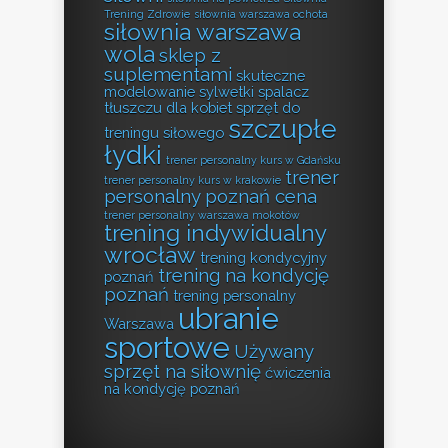
Trening Zdrowie
siłownia warszawa ochota
siłownia warszawa
wola
sklep z
suplementami
skuteczne
modelowanie sylwetki
spalacz
tłuszczu dla kobiet
sprzęt do
szczupłe
treningu siłowego
łydki
trener personalny kurs w Gdańsku
trener
trener personalny kurs w krakowie
personalny poznań cena
trener personalny warszawa mokotów
trening indywidualny
wrocław
trening kondycyjny
trening na kondycję
poznań
poznań
trening personalny
ubranie
Warszawa
sportowe
Używany
sprzęt na siłownię
ćwiczenia
na kondycję poznań