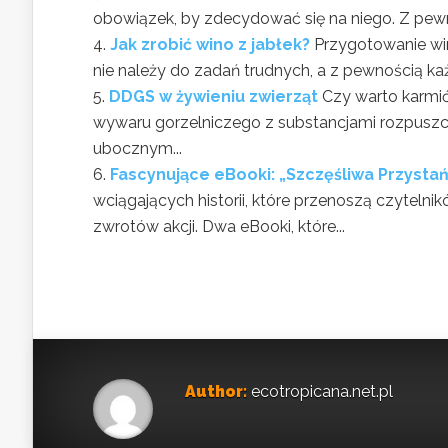
obowiązek, by zdecydować się na niego. Z pewn
Jak zrobić wino z jabłek?
Przygotowanie wi
nie należy do zadań trudnych, a z pewnością ka
DDGS w żywieniu zwierząt
Czy warto karmi
wywaru gorzelniczego z substancjami rozpusz
ubocznym...
Fascynujące eBooki: „Szczęśliwa Przysta
wciągających historii, które przenoszą czytelni
zwrotów akcji. Dwa eBooki, które...
Author:
ecotropicana.net.pl