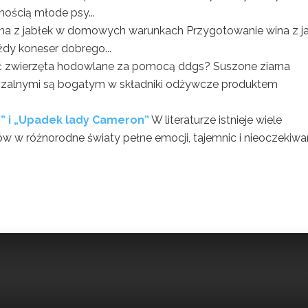
ością młode psy...
na z jabłek w domowych warunkach Przygotowanie wina z j
żdy koneser dobrego...
ć zwierzęta hodowlane za pomocą ddgs? Suszone ziarna
czalnymi są bogatym w składniki odżywcze produktem
ń” i „Upadek lady Cameron”
W literaturze istnieje wiele
ków w różnorodne światy pełne emocji, tajemnic i nieoczekiw