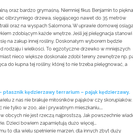
alną oraz bardzo grymaśną. Niemniej fikus Benjamin to piękn
tać olbrzymiego drzewa, sięgającego nawet do 35 metrów
ralii oraz na wyspach Salomona. W uprawie domowej osiąg
kiem zdobiącym każde wnętrze. Jeśli jej pielęgnacja stanowi
ię na zakup innej rośliny. Doskonałym wyborem będzie
 od rodzaju i wielkości. To egzotyczne drzewko w mniejszych
iast nieco większe doskonale zdobi tereny zewnętrze np. pa
 do kupna tej rośliny, której to nie trzeba pielęgnować, a
 – ptasznik kędzierzawy terrarium – pająk kędzierzawy.
wielu z nas nie brakuje miłośników pająków czy skorupiaków.
e tylko w zoo, ale i prywatnym mieszkaniu....
w obcych nie jest rzeczą najprostszą. Jak powszechnie wia
ie. Dzieci bowiem zapamiętują dużo więcej...
u to dla wielu spełnienie marzeń, dla innych zbyt duży