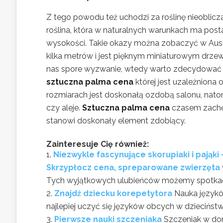
Z tego powodu też uchodzi za roślinę nieoblicz
roślina, która w naturalnych warunkach ma pos
wysokości. Takie okazy można zobaczyć w Aust
kilka metrów i jest pięknym miniaturowym drzew
nas spore wyzwanie, wtedy warto zdecydować s
sztuczna palma cena
której jest uzależniona
rozmiarach jest doskonałą ozdobą salonu, natom
czy aleje.
Sztuczna palma cena
czasem zachęca
stanowi doskonały element zdobiący.
Zainteresuje Cię również:
Niezwykle fascynujące skorupiaki i pająki
Skrzypłocz cena, spreparowane zwierzęta
Tych wyjątkowych ulubieńców możemy spotkać ni
Znajdź dziecku korepetytora
Nauka językó
najlepiej uczyć się języków obcych w dzieciństw
Pierwsze nauki szczeniaka
Szczeniak w dom