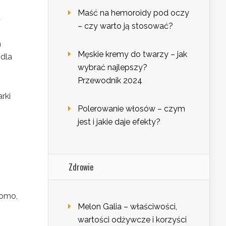
Maść na hemoroidy pod oczy
a
– czy warto ją stosować?
a
Męskie kremy do twarzy – jak
 dla
wybrać najlepszy?
Przewodnik 2024
rki
Polerowanie włosów – czym
jest i jakie daje efekty?
Zdrowie
domo,
Melon Galia – właściwości,
wartości odżywcze i korzyści