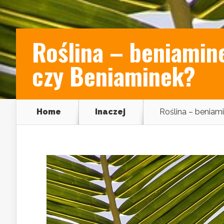
Roślina – beniamin
czy Beniaminek?
Home
Inaczej
Roślina – beniam