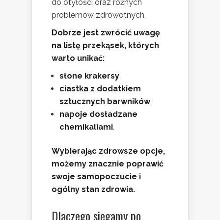
do otyłości oraz różnych
problemów zdrowotnych.
Dobrze jest zwrócić uwagę
na listę przekąsek, których
warto unikać:
słone krakersy
,
ciastka z dodatkiem
sztucznych barwników
,
napoje dosładzane
chemikaliami
.
Wybierając zdrowsze opcje,
możemy znacznie poprawić
swoje samopoczucie i
ogólny stan zdrowia.
Dlaczego sięgamy po